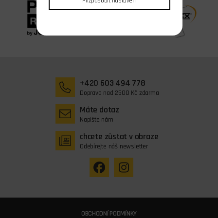
Přizpůsobit nastavení
+420 603 494 778
Doprava nad 2500 Kč zdarma
Máte dotaz
Napište nám
chcete zůstat v obraze
Odebírejte náš newsletter
OBCHODNÍ PODMÍNKY