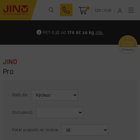
0
CZK
|
EUR
PET-G již od
174 Kč za kg
zde.
JINO
Pro
Řadit dle:
Dostupnost:
Počet produktů na stránce