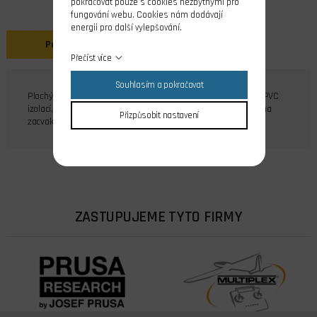
pokračovat pouze s cookies nezbytnými pro
fungování webu. Cookies nám dodávají
energii pro další vylepšování.
Popis
Přečíst více
Souhlasím a pokračovat
Plochý prodlužovací kabel s konektory JR o délce 450 mm s PVC
izolací, průřez vodičů 0,25 mm2. Zásuvka (protikus) je opatřena
Přizpůsobit nastavení
zacvakávací pojistkou pro zajištění spojení konektorů.
ZASTUPUJEME TYTO FIRMY