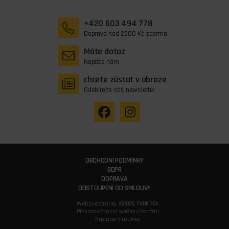
+420 603 494 778
Doprava nad 2500 Kč zdarma
Máte dotaz
Napište nám
chcete zůstat v obraze
Odebírejte náš newsletter
OBCHODNÍ PODMÍNKY
GDPR
DOPRAVA
ODSTOUPENÍ OD SMLOUVY
Webové stránky ©2026 PANKREA
Provozováno na systému Estofan
Nastavení cookies