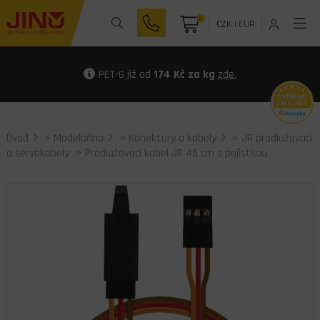
0
CZK
|
EUR
PET-G již od
174 Kč za kg
zde.
Úvod
>
Modelařina
>
Konektory a kabely
>
JR prodlužovací
a servokabely
> Prodlužovací kabel JR 45 cm s pojistkou