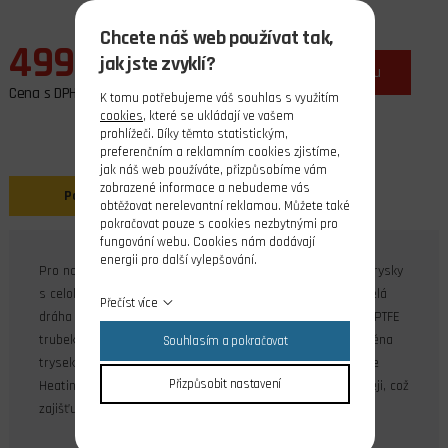
Chcete náš web používat tak,
499,00 Kč
jak jste zvyklí?
ks
do košíku
Cena s DPH
K tomu potřebujeme váš souhlas s využitím
cookies
, které se ukládají ve vašem
prohlížeči. Díky těmto statistickým,
preferenčním a reklamním cookies zjistíme,
jak náš web používáte, přizpůsobíme vám
zobrazené informace a nebudeme vás
Popis
Související produkty
obtěžovat nerelevantní reklamou. Můžete také
pokračovat pouze s cookies nezbytnými pro
fungování webu. Cookies nám dodávají
energii pro další vylepšování.
Pro novou generaci Prusa tiskáren se používají speciální trysky
s celokovovým průchodem pro filament. To znamená, že celá
Přečíst více
dráha filamentu přes Nextruder je celokovová, bez použití PTFE
trubek. Tím se zvyšuje celková spolehlivost tiskárny a výměna
Souhlasím a pokračovat
trysek je mnohem rychlejší. Nyní, díky technologii CHT (Core
Přizpůsobit nastavení
Heating Technology), můžete filament zahřívat rovnoměrněji, což
zajišťuje lepší průtok.