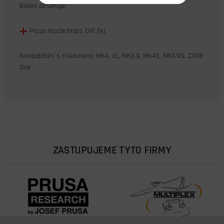
Balení obsahuje:
Prusa Nozzle brass CHT (1x)
Kompatibilní s tiskárnami:
MK4,
XL,
MK3.9,
MK4S,
MK3.9S,
CORE
One
ZASTUPUJEME TYTO FIRMY