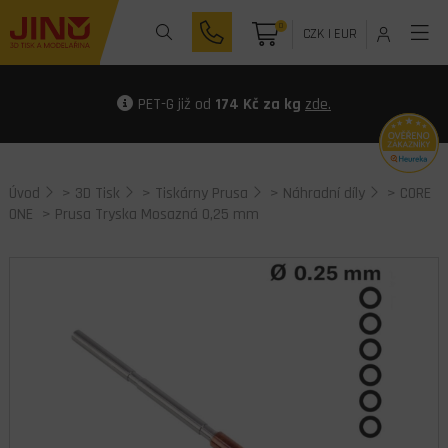
0
CZK
|
EUR
PET-G již od
174 Kč za kg
zde.
Úvod
>
3D Tisk
>
Tiskárny Prusa
>
Náhradní díly
>
CORE
ONE
> Prusa Tryska Mosazná 0,25 mm