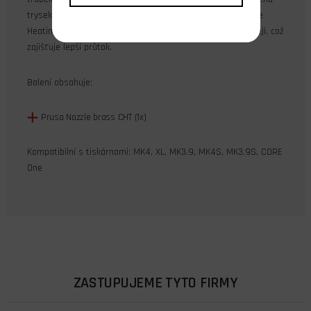
trysek je mnohem rychlejší. Nyní, díky technologii CHT (Core
Heating Technology), můžete filament zahřívat rovnoměrněji, což
zajišťuje lepší průtok.
Balení obsahuje:
Prusa Nozzle brass CHT (1x)
Kompatibilní s tiskárnami:
MK4,
XL,
MK3.9,
MK4S,
MK3.9S,
CORE
One
ZASTUPUJEME TYTO FIRMY