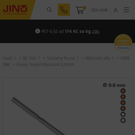
0
CZK
|
EUR
PET-G již od
174 Kč za kg
zde.
Úvod
>
3D Tisk
>
Tiskárny Prusa
>
Náhradní díly
>
CORE
ONE
> Prusa Tryska Mosazná 0,6mm