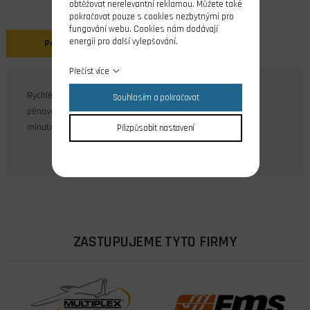
obtěžovat nerelevantní reklamou. Můžete také
pokračovat pouze s cookies nezbytnými pro
fungování webu. Cookies nám dodávají
energii pro další vylepšování.
Popis
Přečíst více
Rychlé polyuretanové lepidlo (Purex Rapid) pro lepení EPP,
Souhlasím a pokračovat
pěnového polystyrenu a všeobecné požití. Pění po cca 5
minutách.
Přizpůsobit nastavení
ZASTUPUJEME TYTO FIRMY