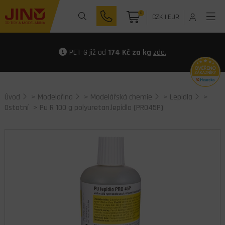
0
CZK
|
EUR
PET-G již od
174 Kč za kg
zde.
Úvod
>
Modelařina
>
Modelářská chemie
>
Lepidla
>
Ostatní
> Pu R 100 g polyuretan.lepidlo (PRO45P)