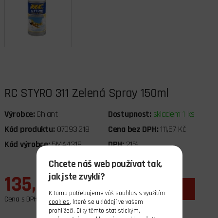
RC STYRO 311 Zelená Spray 150ml
Výrobce:
Ghiant
Dostupnost:
skladem 1 ks
Kód produktu:
07093.218
Cena bez DPH:
111,57 Kč
Kód výrobce:
5MA4318
DPH:
21%
Chcete náš web používat tak,
jak jste zvyklí?
135,00 Kč
ks
do košíku
K tomu potřebujeme váš souhlas s využitím
Cena s DPH
cookies
, které se ukládají ve vašem
prohlížeči. Díky těmto statistickým,