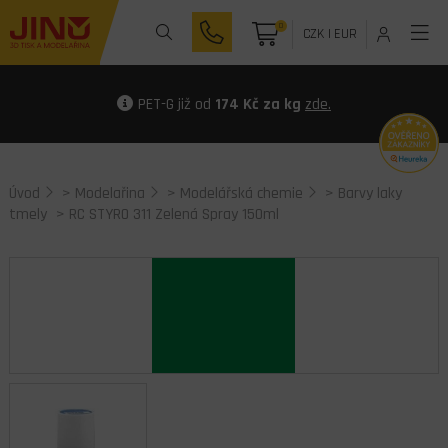
0
CZK
|
EUR
PET-G již od
174 Kč za kg
zde.
Úvod
>
Modelařina
>
Modelářská chemie
>
Barvy laky
tmely
> RC STYRO 311 Zelená Spray 150ml