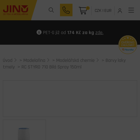
0
CZK
|
EUR
PET-G již od
174 Kč za kg
zde.
Úvod
>
Modelařina
>
Modelářská chemie
>
Barvy laky
tmely
> RC STYRO 710 Bílá Spray 150ml