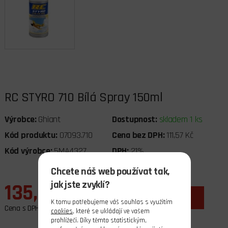
RC STYRO 710 Bílá Spray 150ml
Výrobce:
Ghiant
Dostupnost:
skladem 1 ks
Kód produktu:
07093.710
Cena bez DPH:
111,57 Kč
Kód výrobce:
5MA4327
DPH:
21%
Chcete náš web používat tak,
jak jste zvyklí?
135,00 Kč
ks
do košíku
K tomu potřebujeme váš souhlas s využitím
Cena s DPH
cookies
, které se ukládají ve vašem
prohlížeči. Díky těmto statistickým,