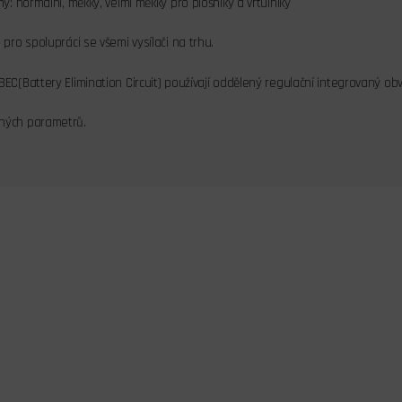
my: normální, měkký, velmi měkký pro plošníky a vrtulníky
 pro spolupráci se všemi vysílači na trhu.
BEC(Battery Elimination Circuit) používají oddělený regulační integrovaný o
ných parametrů.