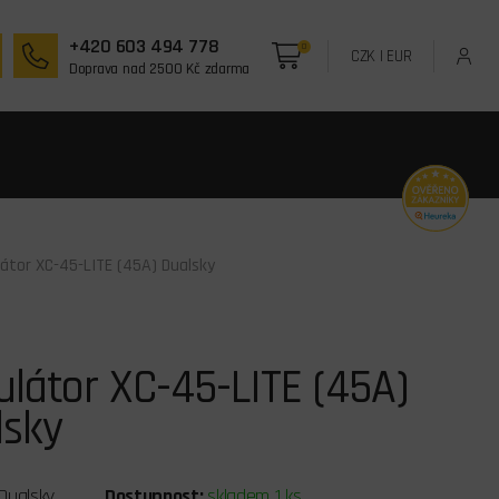
+420 603 494 778
0
CZK
|
EUR
Doprava nad 2500 Kč zdarma
átor XC-45-LITE (45A) Dualsky
látor XC-45-LITE (45A)
lsky
Dualsky
Dostupnost:
skladem 1 ks