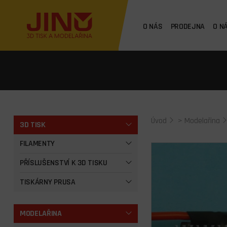
O NÁS
PRODEJNA
O N
Úvod
>
Modelařina
3D TISK
FILAMENTY
PŘÍSLUŠENSTVÍ K 3D TISKU
TISKÁRNY PRUSA
MODELAŘINA