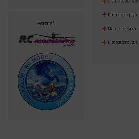
3 startovací reži
Kalibrování plynu
Partneři
Mikroprocesor a 
6 programovatel