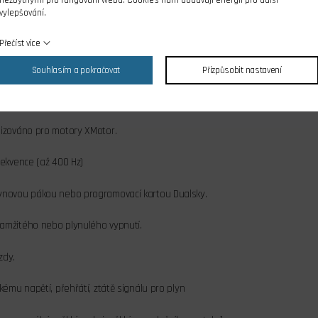
nezbytnými pro fungování webu. Cookies nám dodávají energii pro další
vylepšování.
omotory až do vysokých otáček: 210 000 ot/min (2 póly), 70 000 ot/min (6 pól
Přečíst více
ízení otáček, výborná linearita odpovědi plynu na pohyb plynové páky.
Souhlasím a pokračovat
Přizpůsobit nastavení
ní odpor, velká proudová oddolnost.
lizováno pro motory XMotor.
rekvence (až 400 Hz)
ynovou pákou nebo programovací kartou Dualsky.
amžitého nebo plynulého vypnutí.
zdy.
kému napětí, přehřátí, ztátě signálu pro plyn