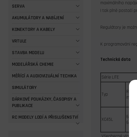
maximálního napájec
SERVA
I tak plně postačí 
AKUMULÁTORY A NABÍJENÍ
Regulátory je možn
KONEKTORY A KABELY
VRTULE
K programování reg
STAVBA MODELU
Technická data
MODELÁŘSKÁ CHEMIE
MĚŘÍCÍ A AUDIOVIZUÁLNÍ TECHIKA
Série LITE
SIMULÁTORY
Rozm
Typ
mm
DÁRKOVÉ POUKÁZKY, ČASOPISY A
PUBLIKACE
67 x 2
RC MODELY LODÍ A PŘISLUŠENSTVÍ
XC45L
6
Všeobecné vlastnos