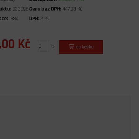
uktu:
033096
Cena bez DPH:
447,93 Kč
bce:
1834
DPH:
21%
,00 Kč
ks
do košíku
m