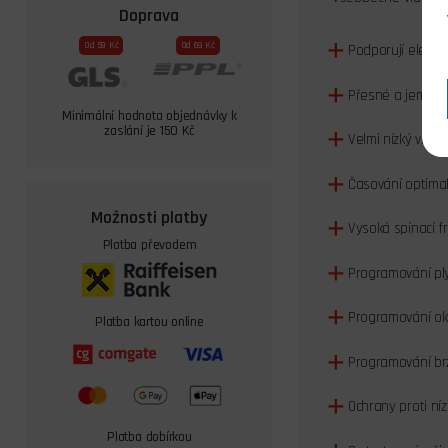
Doprava
Od 59 Kč
Od 69 Kč
Podporují elektr
Přesné a jemné ř
Minimální hodnota objednávky k
zaslání je 150 Kč
Velmi nízký vnitř
Časování optima
Možnosti platby
Vysoká spínací f
Platba převodem
Programování pl
Programování ok
Platba kartou online
Programování br
Ochrany proti níz
Platba dobírkou