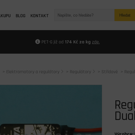
ÁKUPU
BLOG
KONTAKT
Hledat
PET-G již od
174 Kč za kg
zde.
>
Elektromotory a regulátory
>
Regulátory
>
Střídavé
> Regul
Regu
Dua
Výrobce: