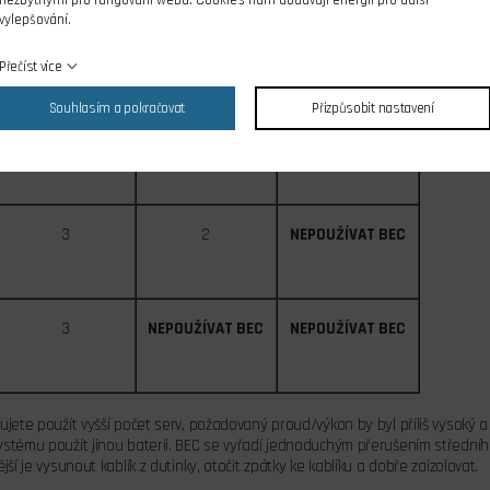
nezbytnými pro fungování webu. Cookies nám dodávají energii pro další
vylepšování.
Přečíst více
víc než 10 článků Ni-
7-8 článků Ni-xx
9-10 článků Ni-xx
xx
Souhlasím a pokračovat
Přizpůsobit nastavení
2 články Li-xx
3 články Li-xx
víc než 3 články Li-
xx
3
2
NEPOUŽÍVAT BEC
3
NEPOUŽÍVAT BEC
NEPOUŽÍVAT BEC
ujete použít vyšší počet serv, požadovaný proud/výkon by byl příliš vysoký a
stému použít jinou baterii. BEC se vyřadí jednoduchým přerušením středního 
jší je vysunout kablík z dutinky, otočit zpátky ke kablíku a dobře zaizolovat.