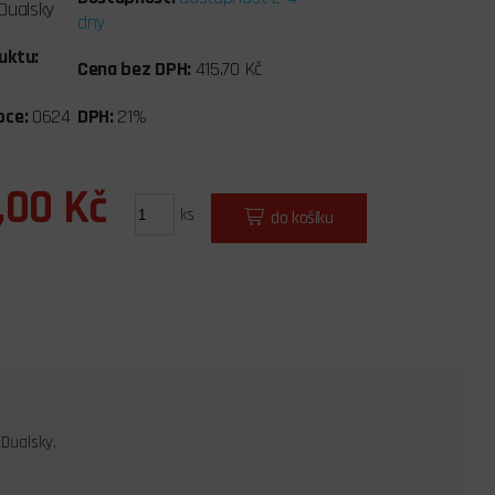
Dualsky
dny
uktu:
Cena bez DPH:
415,70 Kč
bce:
0624
DPH:
21%
,00 Kč
ks
do košíku
Dualsky.