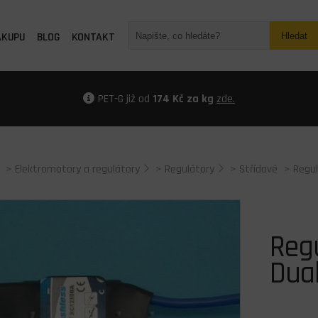
ÁKUPU
BLOG
KONTAKT
Hledat
PET-G již od
174 Kč za kg
zde.
>
Elektromotory a regulátory
>
Regulátory
>
Střídavé
> Regul
Reg
Dua