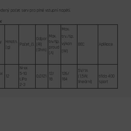
dený počet serv pro plné vstupní napětí.
:
Max.
Max.
trv./šp.
Odpor
y
Hmotn.
trv/šp.
výkon
Počet_čl.
(Ri)
BEC
Aplikace
(g)
proud
(Ohm)
(W)
(A)
Ni-xx
5V/1A
5x
5-10
12/
126/
12
0,0121
(1,5W,
třída 400
LiPo
18
184
lineární)
sport
2-3