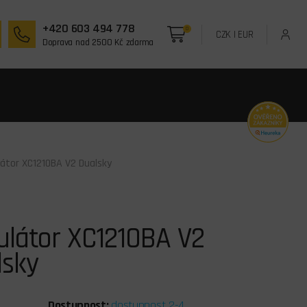
+420 603 494 778
0
CZK
|
EUR
Doprava nad 2500 Kč zdarma
átor XC1210BA V2 Dualsky
ulátor XC1210BA V2
lsky
Dostupnost:
dostupnost 2-4