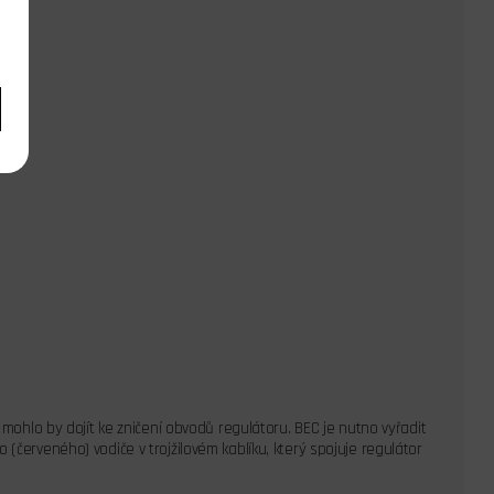
 mohlo by dojít ke zničení obvodů regulátoru. BEC je nutno vyřadit
(červeného) vodiče v trojžilovém kablíku, který spojuje regulátor