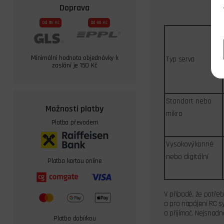
Doprava
Od 59 Kč
Od 69 Kč
Minimální hodnota objednávky k
Typ serva
zaslání je 150 Kč
Standart nebo
Možnosti platby
mikro
Platba převodem
Vysokovýkonné
nebo digitální
Platba kartou online
V případě, že potřeb
a pro napájení RC sy
a přijímač. Nejsnadně
Platba dobírkou