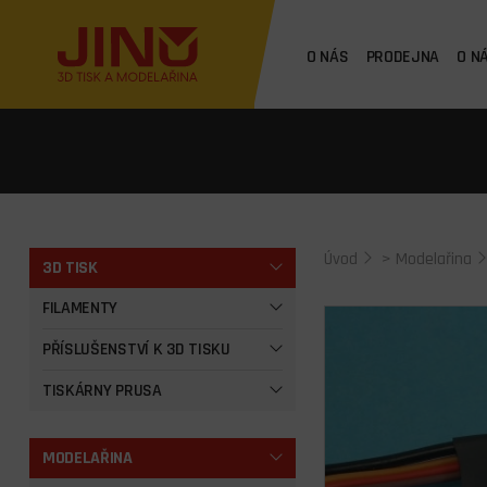
O NÁS
PRODEJNA
O N
Úvod
>
Modelařina
3D TISK
FILAMENTY
PŘÍSLUŠENSTVÍ K 3D TISKU
TISKÁRNY PRUSA
MODELAŘINA