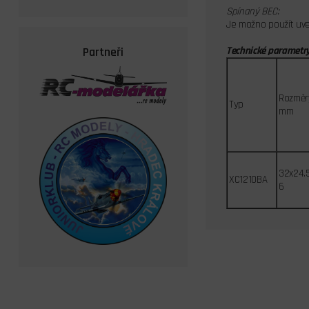
Spínaný BEC:
Je možno použít uve
Partneři
Technické parametry
Rozměr
Typ
mm
32x24.
XC1210BA
6