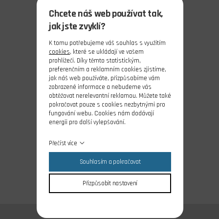
Chcete náš web používat tak,
jak jste zvyklí?
K tomu potřebujeme váš souhlas s využitím
cookies
, které se ukládají ve vašem
prohlížeči. Díky těmto statistickým,
preferenčním a reklamním cookies zjistíme,
jak náš web používáte, přizpůsobíme vám
zobrazené informace a nebudeme vás
obtěžovat nerelevantní reklamou. Můžete také
pokračovat pouze s cookies nezbytnými pro
fungování webu. Cookies nám dodávají
energii pro další vylepšování.
Přečíst více
Souhlasím a pokračovat
Přizpůsobit nastavení