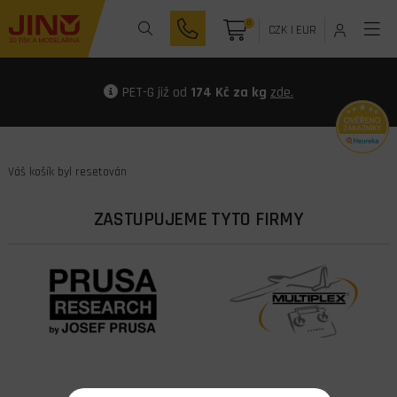
0
CZK
|
EUR
PET-G již od
174 Kč za kg
zde.
Váš košík byl resetován
ZASTUPUJEME TYTO FIRMY