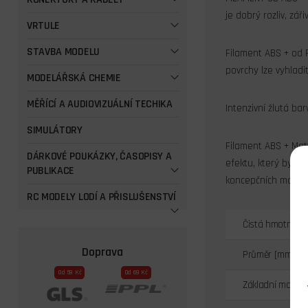
je dobrý rozliv, zář
VRTULE
STAVBA MODELU
Filament
ABS
+ od R
povrchy lze vyhlad
MODELÁŘSKÁ CHEMIE
MĚŘÍCÍ A AUDIOVIZUÁLNÍ TECHIKA
Intenzivní žlutá bar
SIMULÁTORY
Filament ABS
+ Matt
DÁRKOVÉ POUKÁZKY, ČASOPISY A
efektu, který by m
PUBLIKACE
koncepčních modelů
RC MODELY LODÍ A PŘISLUŠENSTVÍ
Čistá hmotnost 
Doprava
Průměr [mm]
Od 59 Kč
Od 69 Kč
Základní materiá