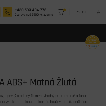
+420 603 494 778
0
CZK
|
EUR
Doprava nad 2500 Kč zdarma
A ABS+ Matná Žlutá
BS
je pevný a odolný filament vhodný pro technické a funkční
yniká vysokou tepelnou odolností a houževnatostí, ideální pro