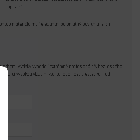
álu aplikací.
ohoto materiálu mají elegantní polomatný povrch a jejich
ovrchem. Výtisky vypadají extrémně profesionálně, bez lesklého
yžadující vysokou vizuální kvalitu, odolnost a estetiku – od
k