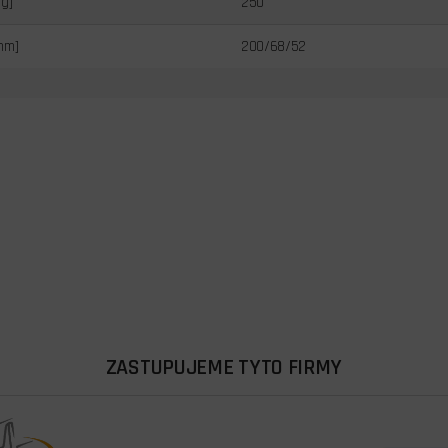
[g]
250
mm]
200/68/52
ZASTUPUJEME TYTO FIRMY