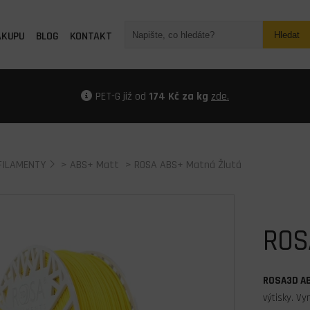
ÁKUPU
BLOG
KONTAKT
Hledat
PET-G již od
174 Kč za kg
zde.
FILAMENTY
>
ABS+ Matt
> ROSA ABS+ Matná Žlutá
ROS
ROSA3D A
výtisky. V