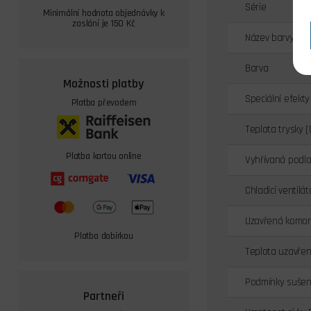
Série
Minimální hodnota objednávky k
zaslání je 150 Kč
Název barvy
Barva
Možnosti platby
Speciální efekty
Platba převodem
Teplota trysky [
Platba kartou online
Vyhřívaná podlo
Chladicí ventilát
Uzavřená komo
Platba dobírkou
Teplota uzavřen
Podmínky sušení
Partneři