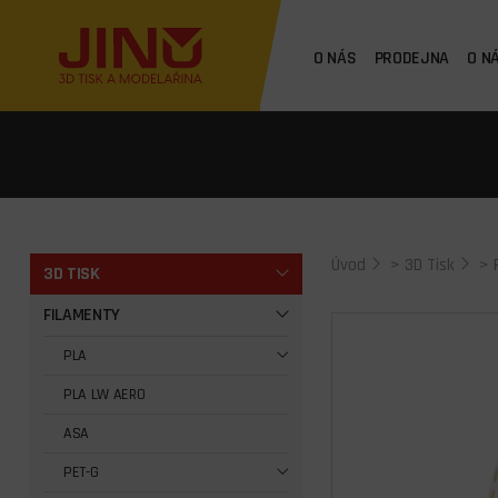
O NÁS
PRODEJNA
O N
Úvod
>
3D Tisk
>
3D TISK
FILAMENTY
PLA
PLA LW AERO
ASA
PET-G