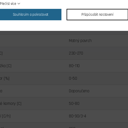
ABS+ matný
Přečíst více
Souhlasím a pokračovat
Přizpůsobit nastavení
Žluť
Žluť
Matný povrch
C]
230–270
žka [C]
80–110
or [%]
0–50
ra
Doporučeno
é komory [C]
50–80
 [C/h]
80-90/3-4