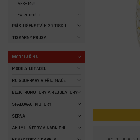
ABS+ Matt
Experimentální
PŘÍSLUŠENSTVÍ K 3D TISKU
TISKÁRNY PRUSA
MODELAŘINA
MODELY LETADEL
RC SOUPRAVY A PŘIJÍMAČE
ELEKTROMOTORY A REGULÁTORY
SPALOVACÍ MOTORY
SERVA
AKUMULÁTORY A NABÍJENÍ
FILAMENT
3D
ABS
+ 
KONEKTORY A KABELY