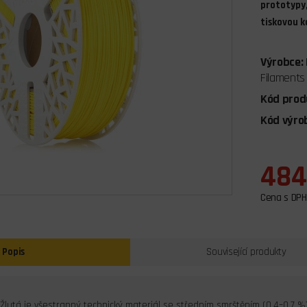
prototypy,
tiskovou 
Výrobce:
Filaments
Kód prod
Kód výro
484
Cena s DPH
Popis
Související produkty
Žlutá je všestranný technický materiál se středním smrštěním (0,4–0,7 %)