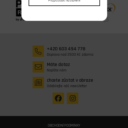
Přizpůsobit nastavení
+420 603 494 778
Doprava nad 2500 Kč zdarma
Máte dotaz
Napište nám
chcete zůstat v obraze
Odebírejte náš newsletter
OBCHODNÍ PODMÍNKY