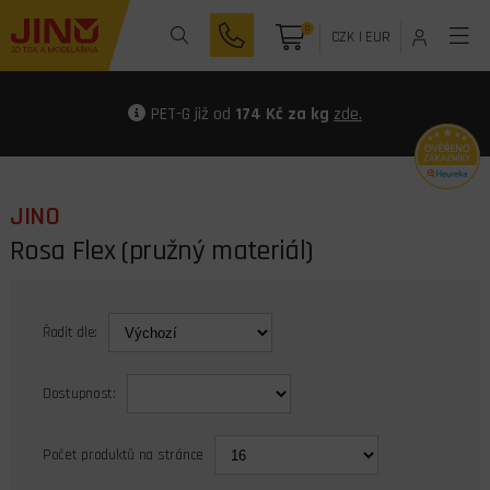
0
CZK
|
EUR
PET-G již od
174 Kč za kg
zde.
JINO
Rosa Flex (pružný materiál)
Řadit dle:
Dostupnost:
Počet produktů na stránce