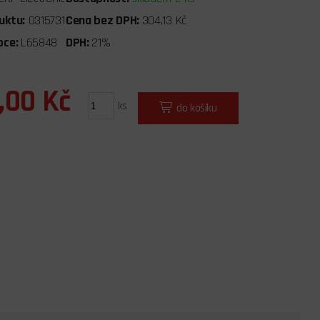
uktu:
0315731
Cena bez DPH:
304,13 Kč
bce:
L65848
DPH:
21%
,00 Kč
ks
do košíku