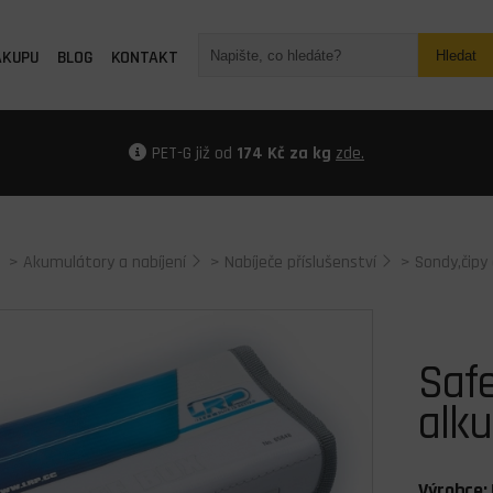
ÁKUPU
BLOG
KONTAKT
Hledat
PET-G již od
174 Kč za kg
zde.
>
Akumulátory a nabíjení
>
Nabíječe příslušenství
>
Sondy,čipy
Safe
alku
Výrobce: