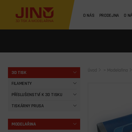
O NÁS
PRODEJNA
O N
Úvod
>
Modelařina
3D TISK
FILAMENTY
PŘÍSLUŠENSTVÍ K 3D TISKU
TISKÁRNY PRUSA
MODELAŘINA