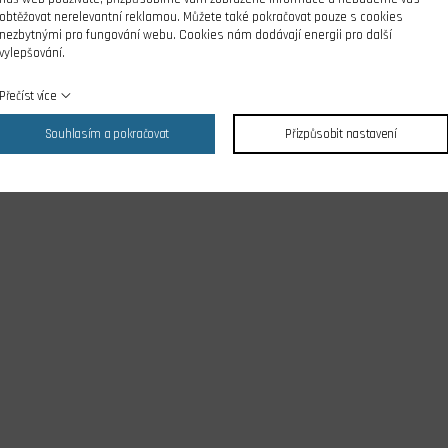
obtěžovat nerelevantní reklamou. Můžete také pokračovat pouze s cookies
nezbytnými pro fungování webu. Cookies nám dodávají energii pro další
vylepšování.
Přečíst více
Souhlasím a pokračovat
Přizpůsobit nastavení