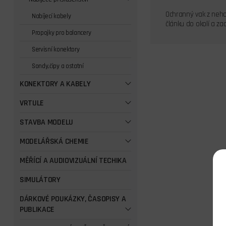
Ochranný vak z neho
Nabíjecí kabely
článku do okolí a z
Propojky pro balancery
Servisní konektory
Sondy,čipy a ostatní
KONEKTORY A KABELY
VRTULE
STAVBA MODELU
MODELÁŘSKÁ CHEMIE
MĚŘÍCÍ A AUDIOVIZUÁLNÍ TECHIKA
SIMULÁTORY
DÁRKOVÉ POUKÁZKY, ČASOPISY A
PUBLIKACE