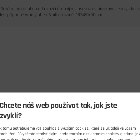
řlavého materiálu pro bezpečné nabíjení, úschovu a přepravu Li-poly akumul
adusí případně vzniklý oheň. Vnitřní rozměr 180x80x50mm
Chcete náš web používat tak, jak jste
zvyklí?
K tomu potřebujeme váš souhlas s využitím
cookies
, které se ukládají ve vašem
prohlížeči. Díky těmto statistickým, preferenčním a reklamním cookies zjistíme, ja
náš web používáte, přizpůsobíme vám zobrazené informace a nebudeme vás