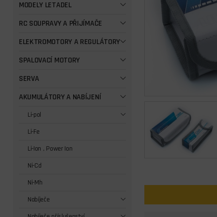
MODELY LETADEL
RC SOUPRAVY A PŘIJÍMAČE
ELEKTROMOTORY A REGULÁTORY
SPALOVACÍ MOTORY
SERVA
AKUMULÁTORY A NABÍJENÍ
Li-pol
Li-Fe
Li-Ion , Power Ion
Ni-Cd
Ni-Mh
Nabíječe
Nabíječe příslušenství