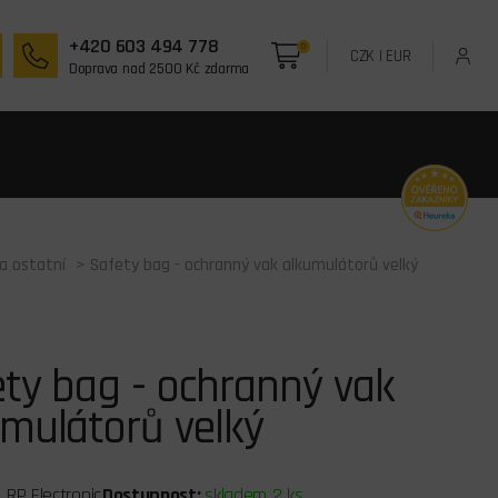
+420 603 494 778
0
CZK
|
EUR
Doprava nad 2500 Kč zdarma
 a ostatní
> Safety bag - ochranný vak alkumulátorů velký
ty bag - ochranný vak
mulátorů velký
LRP Electronic
Dostupnost:
skladem 2 ks