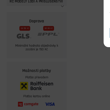
RC MODELY LODÍ A PŘISLUŠENSTVÍ
Doprava
Od 59 Kč
Od 69 Kč
Minimální hodnota objednávky k
zaslání je 150 Kč
Možnosti platby
Platba převodem
Platba kartou online