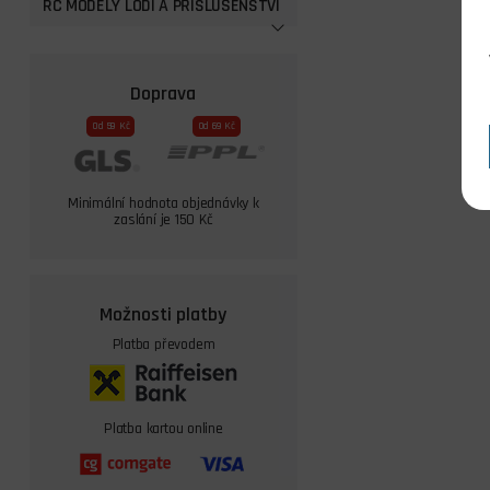
RC MODELY LODÍ A PŘISLUŠENSTVÍ
Doprava
Od 59 Kč
Od 69 Kč
Minimální hodnota objednávky k
zaslání je 150 Kč
Možnosti platby
Platba převodem
Platba kartou online