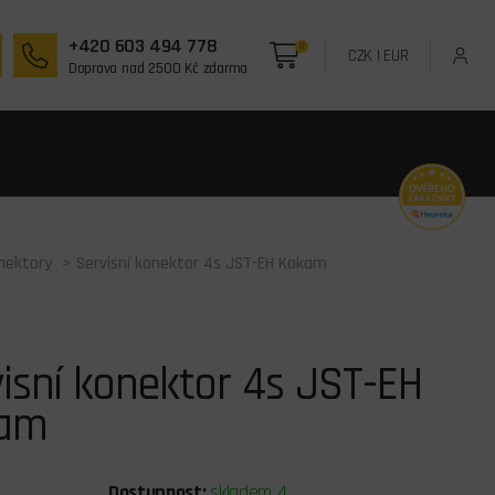
+420 603 494 778
0
CZK
|
EUR
Doprava nad 2500 Kč zdarma
onektory
> Servisní konektor 4s JST-EH Kokam
isní konektor 4s JST-EH
am
Dostupnost:
skladem 4