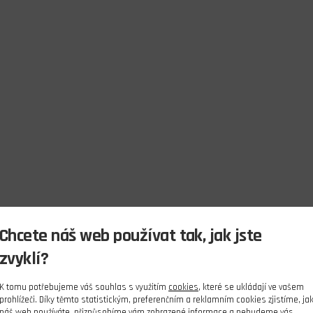
Chcete náš web používat tak, jak jste
zvyklí?
K tomu potřebujeme váš souhlas s využitím
cookies
, které se ukládají ve vašem
prohlížeči. Díky těmto statistickým, preferenčním a reklamním cookies zjistíme, ja
náš web používáte, přizpůsobíme vám zobrazené informace a nebudeme vás