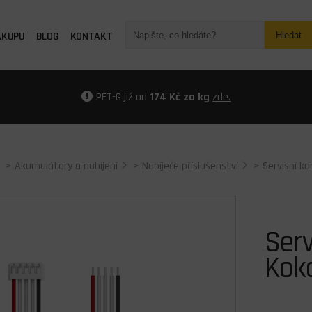
ÁKUPU
BLOG
KONTAKT
Hledat
PET-G již od
174 Kč za kg
zde.
>
Akumulátory a nabíjení
>
Nabíječe příslušenství
>
Servisní k
Serv
Kok