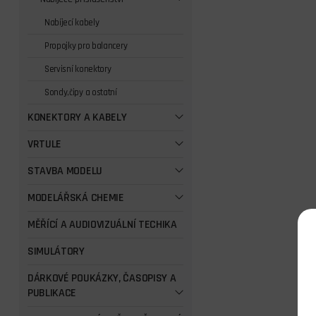
Nabíjecí kabely
Propojky pro balancery
Servisní konektory
Sondy,čipy a ostatní
KONEKTORY A KABELY
VRTULE
STAVBA MODELU
MODELÁŘSKÁ CHEMIE
MĚŘÍCÍ A AUDIOVIZUÁLNÍ TECHIKA
SIMULÁTORY
DÁRKOVÉ POUKÁZKY, ČASOPISY A
PUBLIKACE