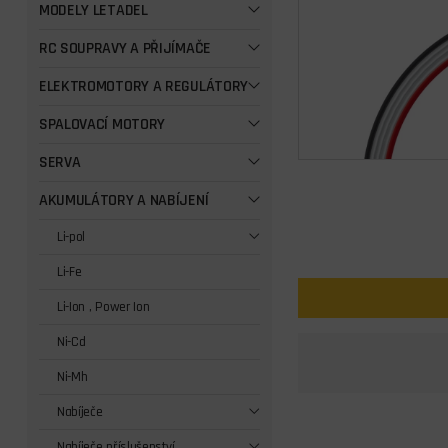
MODELY LETADEL
RC SOUPRAVY A PŘIJÍMAČE
ELEKTROMOTORY A REGULÁTORY
SPALOVACÍ MOTORY
SERVA
AKUMULÁTORY A NABÍJENÍ
Li-pol
Li-Fe
Li-Ion , Power Ion
Ni-Cd
Ni-Mh
Nabíječe
Nabíječe příslušenství