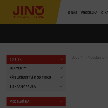
O NÁS
PRODEJNA
O N
Úvod
>
Modelařina
3D TISK
FILAMENTY
PŘÍSLUŠENSTVÍ K 3D TISKU
TISKÁRNY PRUSA
MODELAŘINA