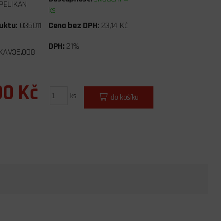
PELIKAN
ks
uktu:
035011
Cena bez DPH:
23,14 Kč
DPH:
21%
KAV36.008
00 Kč
ks
do košíku