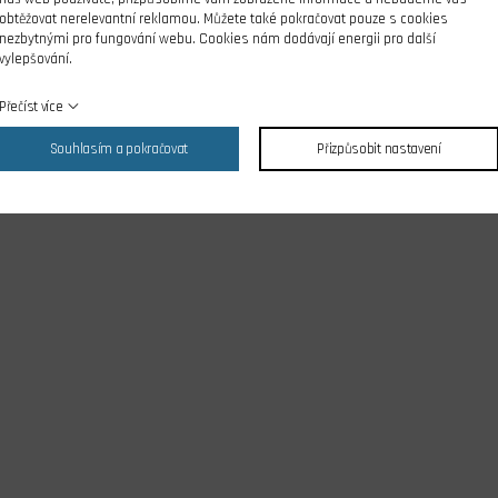
obtěžovat nerelevantní reklamou. Můžete také pokračovat pouze s cookies
nezbytnými pro fungování webu. Cookies nám dodávají energii pro další
vylepšování.
Přečíst více
Souhlasím a pokračovat
Přizpůsobit nastavení