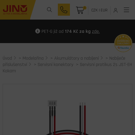
0
CZK
|
EUR
PET-G již od
174 Kč za kg
zde.
Úvod
>
Modelařina
>
Akumulátory a nabíjení
>
Nabíječe
příslušenství
>
Servisní konektory
> Servisní protikus 2s JST-EH
Kokam