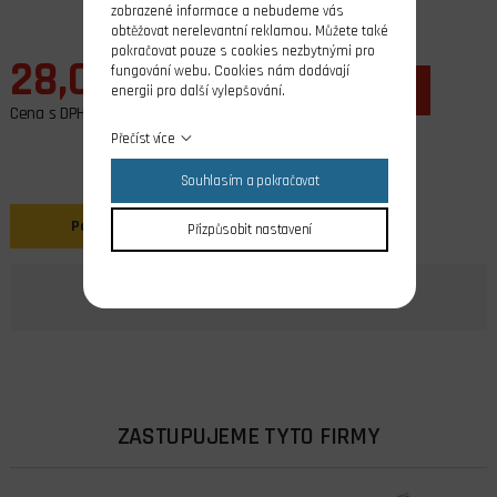
zobrazené informace a nebudeme vás
obtěžovat nerelevantní reklamou. Můžete také
pokračovat pouze s cookies nezbytnými pro
28,00 Kč
fungování webu. Cookies nám dodávají
ks
do košíku
energii pro další vylepšování.
Cena s DPH
Přečíst více
Souhlasím a pokračovat
Popis
Přizpůsobit nastavení
ZASTUPUJEME TYTO FIRMY