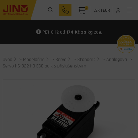
0
CZK
|
EUR
PET-G již od
174 Kč za kg
zde.
Úvod
>
Modelařina
>
Serva
>
Standart
>
Analogová
>
Servo HS-322 HD ECO bulk s příslušenstvím