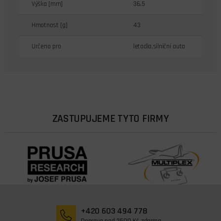
Výška [mm]
36.5
Hmotnost [g]
43
Určeno pro
letadla,silniční auta
ZASTUPUJEME TYTO FIRMY
+420 603 494 778
Doprava nad 2500 Kč zdarma