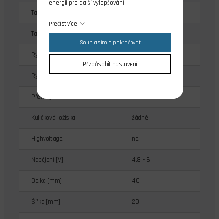
energii pro další vylepšování.
Tah při 4.8V [kg/cm]
3
Přečíst více
Tah při 6.0V [kg/cm]
3.7
Souhlasím a pokračovat
Rychlost při 4.8V [s/60st.]
0.19
Přizpůsobit nastavení
Rychlost při 6.0V [s/60st.]
0.15
Převody serva
karbonitové
Kuličková ložiska
žádné
Highvoltage
ne
Napájení [V]
4.8 - 6
Délka [mm]
40
Šířka [mm]
20