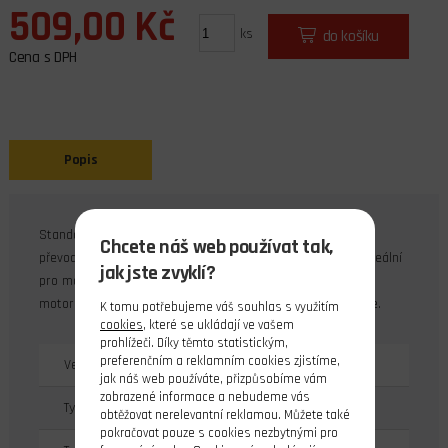
509,00 Kč
ks
do košíku
Cena s DPH
Popis
Standardní servo pro všeobecné použití s karbonitovými
Chcete náš web používat tak,
převody s výstupní hřídelí uloženou v kuličkovém ložisku. Ideální
jak jste zvyklí?
pro modely jednodušších aut, lodí, cvičných a rekreačních
motorových letounů a větrońů. Baleno v papírové krabiččce.
K tomu potřebujeme váš souhlas s využitím
cookies
, které se ukládají ve vašem
prohlížeči. Díky těmto statistickým,
preferenčním a reklamním cookies zjistíme,
Velikost serva
Standard
jak náš web používáte, přizpůsobíme vám
zobrazené informace a nebudeme vás
Typ serva
analogové
obtěžovat nerelevantní reklamou. Můžete také
pokračovat pouze s cookies nezbytnými pro