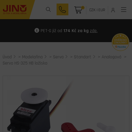
0
CZK
|
EUR
PET-G již od
174 Kč za kg
zde.
Úvod
>
Modelařina
>
Serva
>
Standart
>
Analogová
>
Servo HS-325 HB ložisko