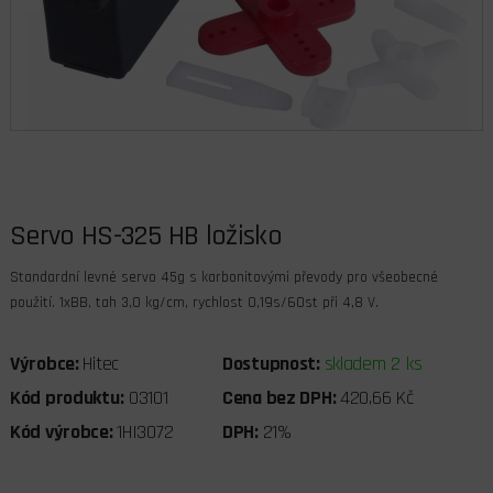
Servo HS-325 HB ložisko
Standardní levné servo 45g s karbonitovými převody pro všeobecné
použití. 1xBB, tah 3,0 kg/cm, rychlost 0,19s/60st při 4,8 V.
Výrobce:
Hitec
Dostupnost:
skladem 2 ks
Kód produktu:
03101
Cena bez DPH:
420,66 Kč
Kód výrobce:
1HI3072
DPH:
21%