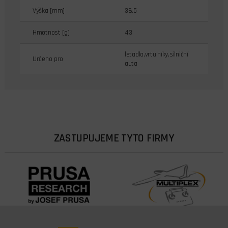
Výška [mm]
36.5
Hmotnost [g]
43
letadla,vrtulníky,silniční
Určeno pro
auta
ZASTUPUJEME TYTO FIRMY