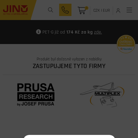
0
CZK
|
EUR
PET-G již od
174 Kč za kg
zde.
Produkt byl dočasně vyřazen z nabídky
ZASTUPUJEME TYTO FIRMY