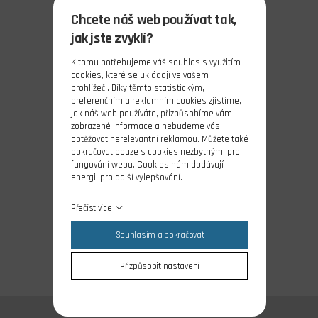
Chcete náš web používat tak,
jak jste zvyklí?
K tomu potřebujeme váš souhlas s využitím
cookies
, které se ukládají ve vašem
prohlížeči. Díky těmto statistickým,
preferenčním a reklamním cookies zjistíme,
jak náš web používáte, přizpůsobíme vám
zobrazené informace a nebudeme vás
obtěžovat nerelevantní reklamou. Můžete také
pokračovat pouze s cookies nezbytnými pro
fungování webu. Cookies nám dodávají
energii pro další vylepšování.
Přečíst více
Souhlasím a pokračovat
Přizpůsobit nastavení