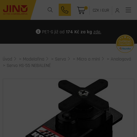
0
CZK
|
EUR
PET-G již od
174 Kč za kg
zde.
Úvod
>
Modelařina
>
Serva
>
Micro a mini
>
Analogová
> Servo HS-55 NEBALENÉ