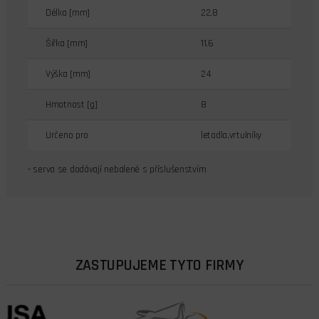
Délka [mm]
22.8
Šířka [mm]
11.6
Výška [mm]
24
Hmotnost [g]
8
Určeno pro
letadla,vrtulníky
- serva se dodávají nebalené s příslušenstvím
ZASTUPUJEME TYTO FIRMY