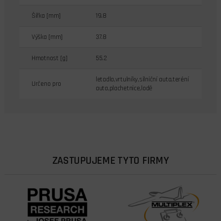
Šířka [mm]
19.8
Výška [mm]
37.8
Hmotnost [g]
55.2
letadla,vrtulníky,silniční auta,teréní
Určeno pro
auta,plachetnice,lodě
ZASTUPUJEME TYTO FIRMY