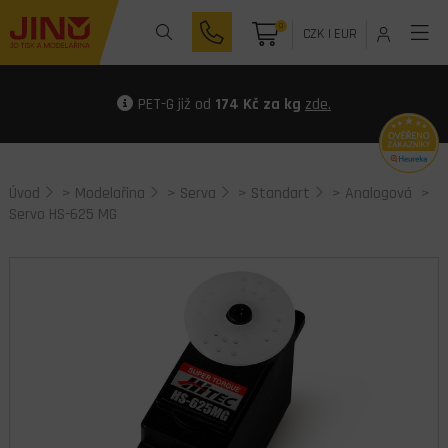
0
CZK
|
EUR
PET-G již od
174 Kč za kg
zde.
Úvod
>
Modelařina
>
Serva
>
Standart
>
Analogová
>
Servo HS-625 MG