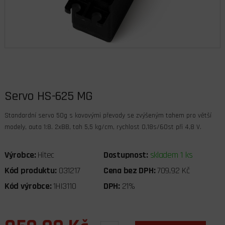
Servo HS-625 MG
Standardní servo 50g s kovovými převody se zvýšeným tahem pro větší
modely, auta 1:8. 2xBB, tah 5,5 kg/cm, rychlost 0,18s/60st při 4,8 V.
Výrobce:
Hitec
Dostupnost:
skladem 1 ks
Kód produktu:
031217
Cena bez DPH:
709,92 Kč
Kód výrobce:
1HI3110
DPH:
21%