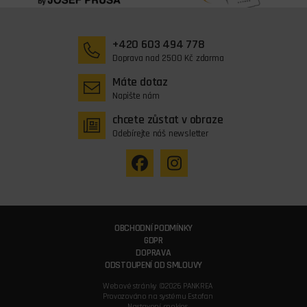
+420 603 494 778
Doprava nad 2500 Kč zdarma
Máte dotaz
Napište nám
chcete zůstat v obraze
Odebírejte náš newsletter
OBCHODNÍ PODMÍNKY
GDPR
DOPRAVA
ODSTOUPENÍ OD SMLOUVY
Webové stránky ©2026 PANKREA
Provozováno na systému Estofan
Nastavení cookies