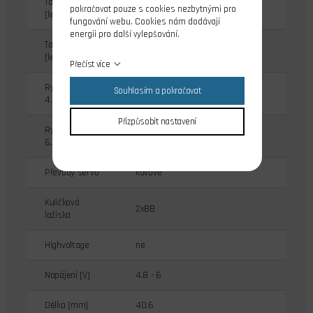
Tah při 4.8V
5.5
pokračovat pouze s cookies nezbytnými pro
[kg/cm]
fungování webu. Cookies nám dodávají
energii pro další vylepšování.
Tah při 6.0V
6.8
[kg/cm]
Přečíst více
Rychlost při
Souhlasím a pokračovat
0.18
4.8V [s/60st.]
Přizpůsobit nastavení
Rychlost při
0.15
6.0V [s/60st.]
Převody serva
kovové
Kuličková
2xBB
ložiska
Highvoltage
ne
Napájení [V]
4.8 - 6
Délka [mm]
40.6