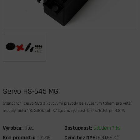
Servo HS-645 MG
Standardní servo 50g s kovovými převody se zvýšeným tahem pro větší
modely, auta 1:8. 2xBB, tah 7,7 kg/cm, rychlost 0,24s/60st při 4,8 V.
Výrobce:
Hitec
Dostupnost:
skladem 7 ks
Kód produktu:
031218
Cena bez DPH:
630,58 Kč