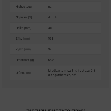
Highvoltage
ne
Napájení [V]
4.8 - 6
Délka [mm]
40.6
Šířka [mm]
19.8
Výška [mm]
37.8
Hmotnost [g]
55.2
letadla,vrtulníky,silniční auta,teréní
Určeno pro
auta,plachetnice,lodě