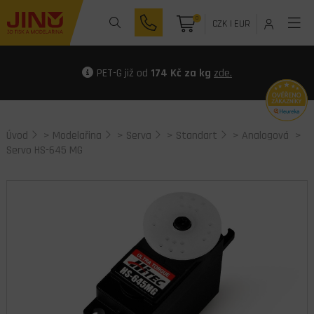
0
CZK
|
EUR
PET-G již od
174 Kč za kg
zde.
Úvod
>
Modelařina
>
Serva
>
Standart
>
Analogová
>
Servo HS-645 MG