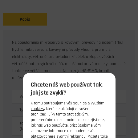
Popis
Nejpopulárnější mikroservo s kovovými převody na našem trhu!
Rychlé mikroservo s kovovými převody vhodné pro malé
elektrolety, větroně, pro ovládání křidélek a klapek větších
větroňů/motorových větroňů, menší motorové modely, pomocné
funkce ve větších modelech. Nahrazuje HS-81MG, krabička
a převody jsou shodné.
Chcete náš web používat tak,
jak jste zvyklí?
Velikost serva
Micro
K tomu potřebujeme váš souhlas s využitím
cookies
, které se ukládají ve vašem
Typ serva
analogové
prohlížeči. Díky těmto statistickým,
preferenčním a reklamním cookies zjistíme,
Tah při 4.8V
jak náš web používáte, přizpůsobíme vám
2.8
[kg/cm]
zobrazené informace a nebudeme vás
obtěžovat nerelevantní reklamou. Můžete také