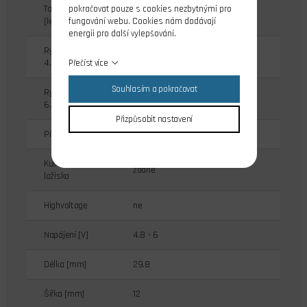
Tah při 6.0V
pokračovat pouze s cookies nezbytnými pro
3.4
[kg/cm]
fungování webu. Cookies nám dodávají
energii pro další vylepšování.
Rychlost při
0.12
4.8V [s/60st.]
Přečíst více
Souhlasím a pokračovat
Rychlost při
0.1
6.0V [s/60st.]
Přizpůsobit nastavení
Převody serva
kovové
Kuličková
žádné
ložiska
Highvoltage
ne
Napájení [V]
4.8 - 6
Délka [mm]
29.8
Šířka [mm]
12