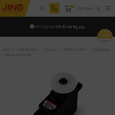
0
CZK
|
EUR
PET-G již od
174 Kč za kg
zde.
Úvod
>
Modelařina
>
Serva
>
Micro a mini
>
Analogová
> Servo HS-82 MG