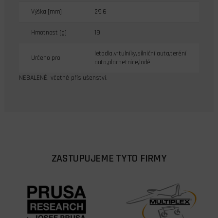
Výška [mm]
29.6
Hmotnost [g]
19
letadla,vrtulníky,silniční auta,teréní
Určeno pro
auta,plachetnice,lodě
NEBALENÉ, včetně příslušenství.
ZASTUPUJEME TYTO FIRMY