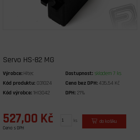
Servo HS-82 MG
Výrobce:
Hitec
Dostupnost:
skladem 7 ks
Kód produktu:
031024
Cena bez DPH:
435,54 Kč
Kód výrobce:
1HI3042
DPH:
21%
527,00 Kč
ks
do košíku
Cena s DPH