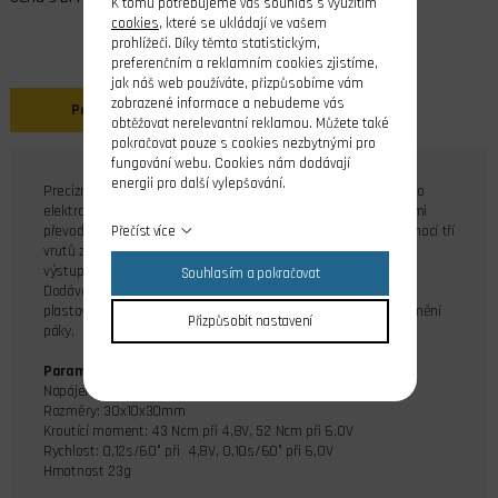
K tomu potřebujeme váš souhlas s využitím
cookies
, které se ukládají ve vašem
prohlížeči. Díky těmto statistickým,
preferenčním a reklamním cookies zjistíme,
jak náš web používáte, přizpůsobíme vám
zobrazené informace a nebudeme vás
Popis
Soubory ke stažení
obtěžovat nerelevantní reklamou. Můžete také
pokračovat pouze s cookies nezbytnými pro
fungování webu. Cookies nám dodávají
energii pro další vylepšování.
Precizní digitální servo
KST DS135 MG
je určené především pro
elektrovětroně a větroně. Je osazené velmi přesnými kovovými
převody a má celokovovou krabičku. Do křídla se instaluje pomocí tří
Přečíst více
vrutů za úchyty na krabičce. Servo vykazuje minimální vůle na
výstupu a vysokou přesnost chodu.
Souhlasím a pokračovat
Dodávané příslušenství: 3 x plastová páka, 1 x jednoramenná
plastová páka, 3 vruty pro upevnění serva, 1 x šroub pro upevnění
Přizpůsobit nastavení
páky.
Parametry serva DS135 MG:
Napájení: 4,5V-6,0V
Rozměry: 30x10x30mm
Kroutící moment: 43 Ncm při 4,8V, 52 Ncm při 6,0V
Rychlost: 0,12s/60° při 4,8V, 0,10s/60° při 6,0V
Hmotnost 23g