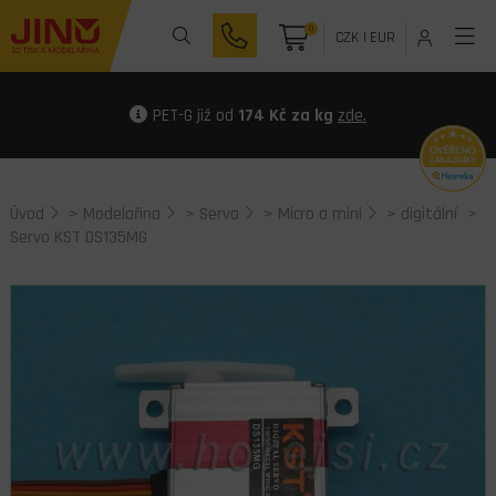
0
CZK
|
EUR
PET-G již od
174 Kč za kg
zde.
Úvod
>
Modelařina
>
Serva
>
Micro a mini
>
digitální
>
Servo KST DS135MG