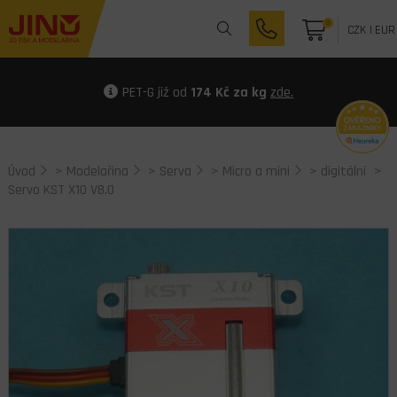
0
CZK
|
EUR
PET-G již od
174 Kč za kg
zde.
Úvod
>
Modelařina
>
Serva
>
Micro a mini
>
digitální
>
Servo KST X10 V8.0