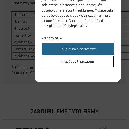
Parametry serva X10:
zobrazené informace a nebudeme vás
obtěžovat nerelevantní reklamou. Můžete také
Napájecí napětí
6V - 8,4V
pokračovat pouze s cookies nezbytnými pro
fungování webu. Cookies nám dodávají
Rozměry
30x10x35,5 mm
energii pro další vylepšování.
Hmotnost
28 gramů
Moment 6V
7,5 kgcm
Přečíst více
Rychlost 6V
0,14 sec/60
Moment 8,4V
10,8 kgcm
Souhlasím a pokračovat
Rychlost 8,4V
0,10 sec/60
Přizpůsobit nastavení
Řídící frekvence: 333 Hz
Šířka pulzu: 900 - 1520 - 2100 us
ZASTUPUJEME TYTO FIRMY