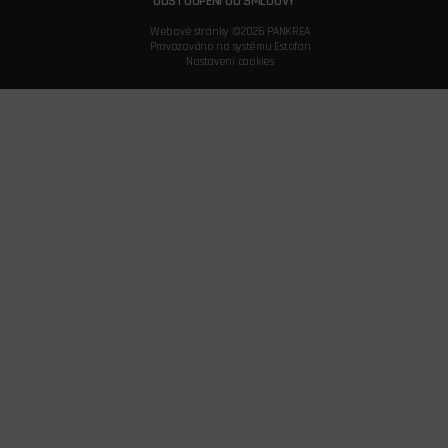
ODSTOUPENÍ OD SMLOUVY
Webové stránky ©2026 PANKREA
Provozováno na systému Estofan
Nastavení cookies