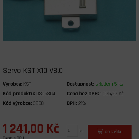
Servo KST X10 V8.0
Výrobce:
KST
Dostupnost:
skladem 5 ks
Kód produktu:
0395804
Cena bez DPH:
1 025,62 Kč
Kód výrobce:
3200
DPH:
21%
1 241,00 Kč
ks
do košíku
Cena s DPH