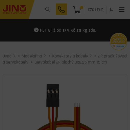
0
CZK
|
EUR
PET-G již od
174 Kč za kg
zde.
Úvod
>
Modelařina
>
Konektory a kabely
>
JR prodlužovací
a servokabely
> Servokabel JR plochý 3x0,25 mm 15 cm