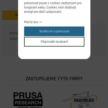
pokračovat pouze s cookies nezbytnými pro
fungování webu. Cookies nám dodávají
energii pro další vylepšování.
Popis
Přečíst více
Souhlasím a pokračovat
Plochý servokabel s konektorem JR o délce 150 mm s PVC
izolací, průřez vodičů 0,25 mm2.
Přizpůsobit nastavení
ZASTUPUJEME TYTO FIRMY