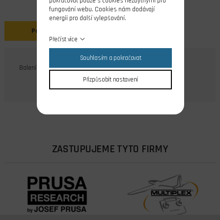
pokračovat pouze s cookies nezbytnými pro
fungování webu. Cookies nám dodávají
energii pro další vylepšování.
Popis
Přečíst více
Souhlasím a pokračovat
Balení 10ks
Přizpůsobit nastavení
ZASTUPUJEME TYTO FIRMY