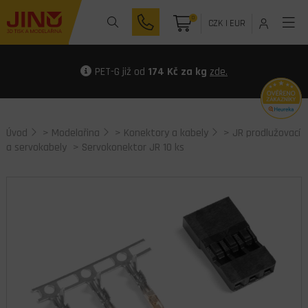
0
CZK
|
EUR
PET-G již od
174 Kč za kg
zde.
Úvod
>
Modelařina
>
Konektory a kabely
>
JR prodlužovací
a servokabely
> Servokonektor JR 10 ks