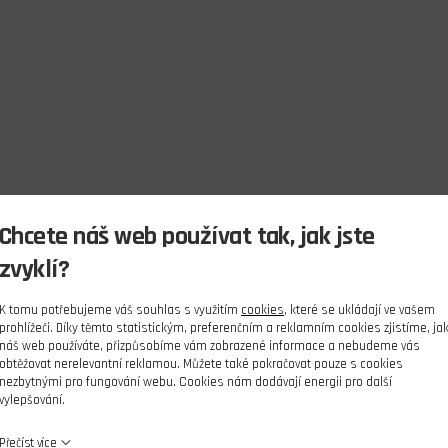
Chcete náš web používat tak, jak jste
zvyklí?
K tomu potřebujeme váš souhlas s využitím
cookies
, které se ukládají ve vašem
prohlížeči. Díky těmto statistickým, preferenčním a reklamním cookies zjistíme, ja
náš web používáte, přizpůsobíme vám zobrazené informace a nebudeme vás
obtěžovat nerelevantní reklamou. Můžete také pokračovat pouze s cookies
nezbytnými pro fungování webu. Cookies nám dodávají energii pro další
vylepšování.
Přečíst více