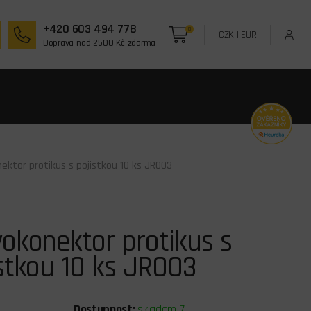
+420 603 494 778
0
CZK
|
EUR
Doprava nad 2500 Kč zdarma
ektor protikus s pojistkou 10 ks JR003
okonektor protikus s
stkou 10 ks JR003
Dostupnost:
skladem 7