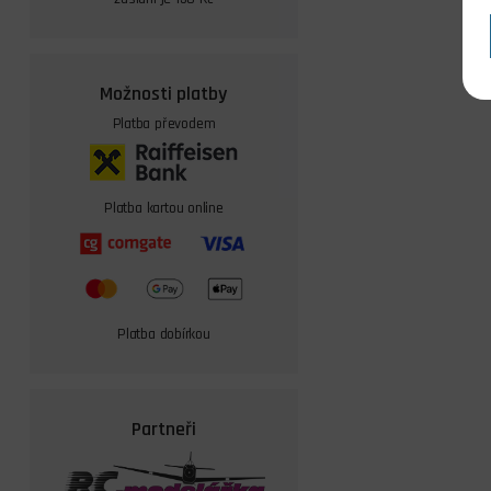
Možnosti platby
Platba převodem
Platba kartou online
Platba dobírkou
Partneři