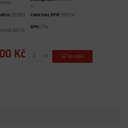
Kavan
ks
uktu:
031359
Cena bez DPH:
111,57 Kč
DPH:
21%
KAV36.155/10
,00 Kč
ks
do košíku