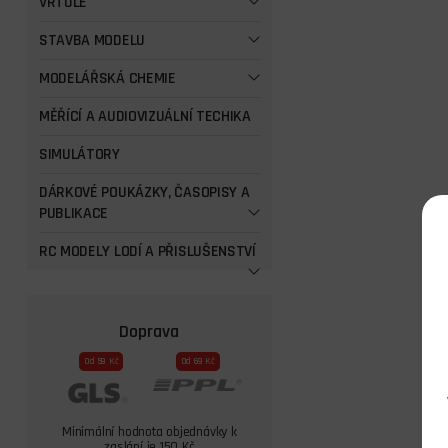
VRTULE
STAVBA MODELU
MODELÁŘSKÁ CHEMIE
MĚŘÍCÍ A AUDIOVIZUÁLNÍ TECHIKA
SIMULÁTORY
DÁRKOVÉ POUKÁZKY, ČASOPISY A
PUBLIKACE
RC MODELY LODÍ A PŘISLUŠENSTVÍ
Doprava
Od 59 Kč
Od 69 Kč
Minimální hodnota objednávky k
zaslání je 150 Kč