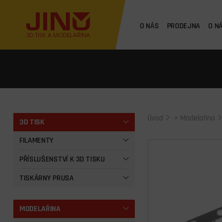
O NÁS
PRODEJNA
O N
Úvod
>
Modelařina
3D TISK
FILAMENTY
PŘÍSLUŠENSTVÍ K 3D TISKU
TISKÁRNY PRUSA
MODELAŘINA