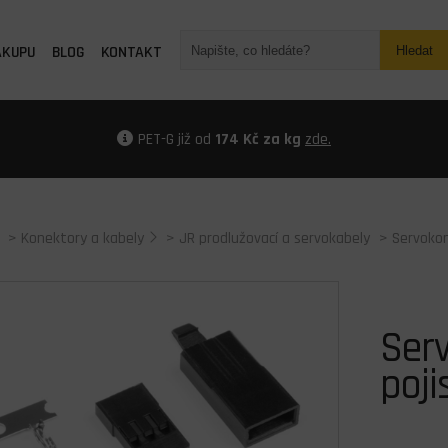
ÁKUPU
BLOG
KONTAKT
Hledat
PET-G již od
174 Kč za kg
zde.
>
Konektory a kabely
>
JR prodlužovací a servokabely
> Servokon
Serv
poji