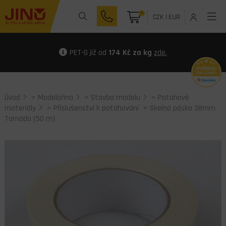
0
CZK
|
EUR
PET-G již od
174 Kč za kg
zde.
Úvod
>
Modelařina
>
Stavba modelu
>
Potahové
materiály
>
Příslušenství k potahování
> Skelná páska 38mm
Tornádo (50 m)