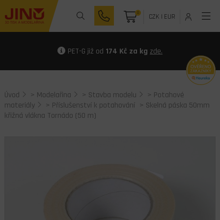
0
CZK
|
EUR
PET-G již od
174 Kč za kg
zde.
Úvod
>
Modelařina
>
Stavba modelu
>
Potahové
materiály
>
Příslušenství k potahování
> Skelná páska 50mm
křižná vlákna Tornádo (50 m)