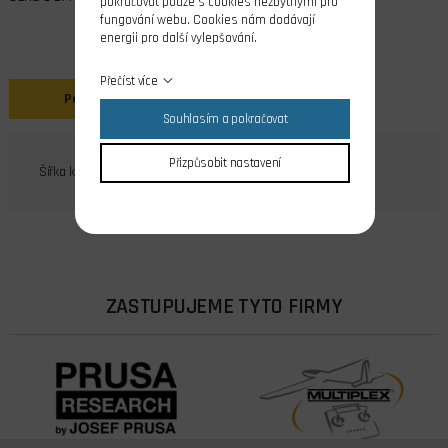
pokračovat pouze s cookies nezbytnými pro
fungování webu. Cookies nám dodávají
energii pro další vylepšování.
Přečíst více
Popis
Souhlasím a pokračovat
Přizpůsobit nastavení
Šířka kořenu 8 mm
ZASTUPUJEME TYTO FIRMY