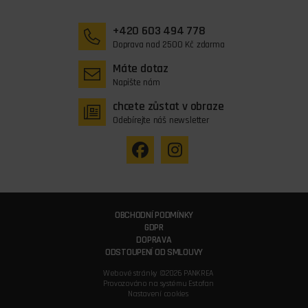
+420 603 494 778
Doprava nad 2500 Kč zdarma
Máte dotaz
Napište nám
chcete zůstat v obraze
Odebírejte náš newsletter
OBCHODNÍ PODMÍNKY
GDPR
DOPRAVA
ODSTOUPENÍ OD SMLOUVY
Webové stránky ©2026 PANKREA
Provozováno na systému Estofan
Nastavení cookies