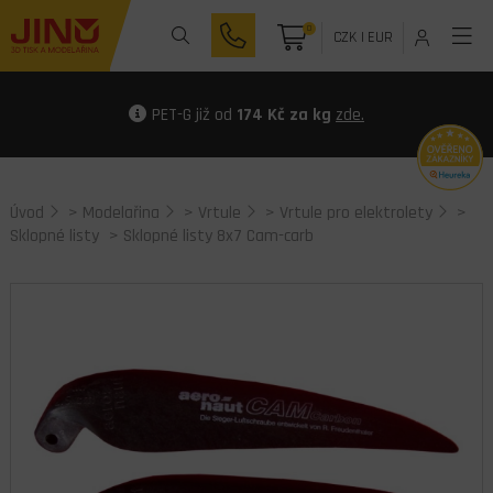
0
CZK
|
EUR
PET-G již od
174 Kč za kg
zde.
Úvod
>
Modelařina
>
Vrtule
>
Vrtule pro elektrolety
>
Sklopné listy
> Sklopné listy 8x7 Cam-carb