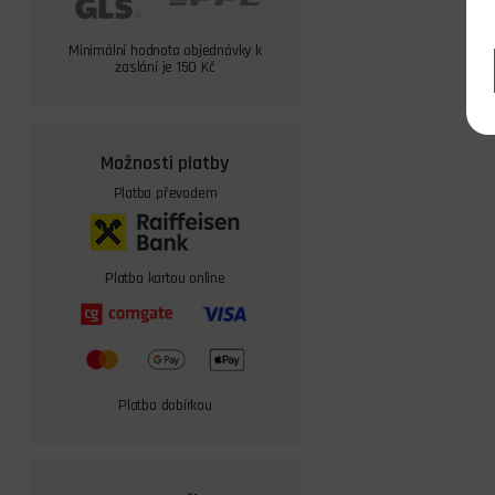
Minimální hodnota objednávky k
zaslání je 150 Kč
Možnosti platby
Platba převodem
Platba kartou online
Platba dobírkou