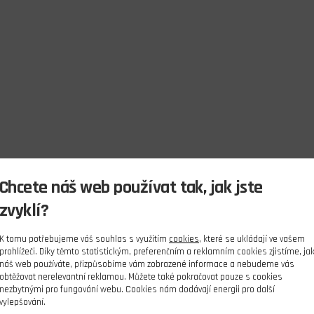
Chcete náš web používat tak, jak jste
zvyklí?
K tomu potřebujeme váš souhlas s využitím
cookies
, které se ukládají ve vašem
prohlížeči. Díky těmto statistickým, preferenčním a reklamním cookies zjistíme, ja
náš web používáte, přizpůsobíme vám zobrazené informace a nebudeme vás
obtěžovat nerelevantní reklamou. Můžete také pokračovat pouze s cookies
nezbytnými pro fungování webu. Cookies nám dodávají energii pro další
vylepšování.