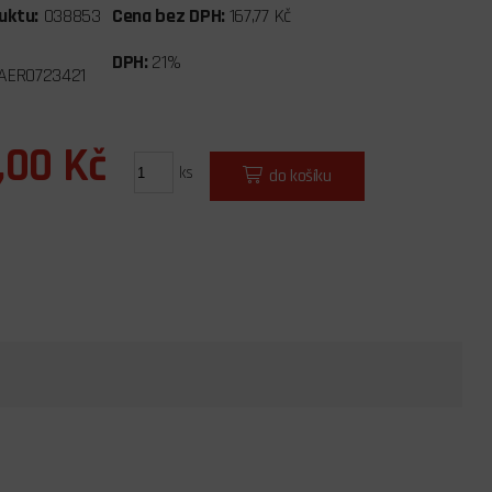
uktu:
038853
Cena bez DPH:
167,77 Kč
DPH:
21%
AERO723421
,00 Kč
ks
do košíku