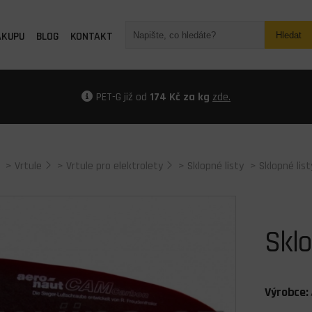
ÁKUPU
BLOG
KONTAKT
Hledat
PET-G již od
174 Kč za kg
zde.
>
Vrtule
>
Vrtule pro elektrolety
>
Sklopné listy
> Sklopné lis
Sklo
Výrobce: