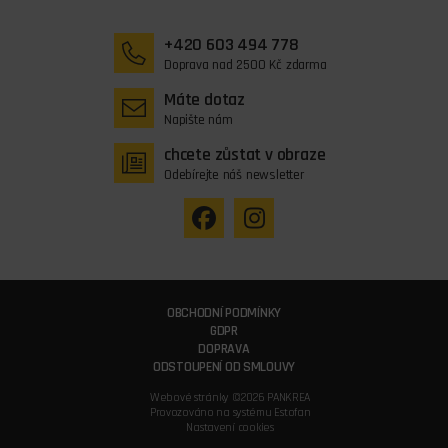
+420 603 494 778
Doprava nad 2500 Kč zdarma
Máte dotaz
Napište nám
chcete zůstat v obraze
Odebírejte náš newsletter
OBCHODNÍ PODMÍNKY
GDPR
DOPRAVA
ODSTOUPENÍ OD SMLOUVY
Webové stránky ©2026 PANKREA
Provozováno na systému Estofan
Nastavení cookies