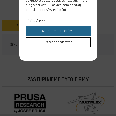
pokračovat pouze s cookies nezbytnými pro
fungování webu. Cookies nám dodávají
energii pro další vylepšování.
Přečíst více
Popis
Souhlasím a pokračovat
Přizpůsobit nastavení
Šířka kořenu 8 mm
ZASTUPUJEME TYTO FIRMY