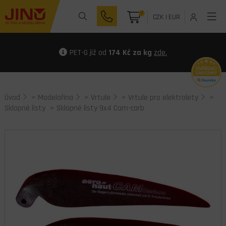
0
CZK
|
EUR
PET-G již od
174 Kč za kg
zde.
Úvod
>
Modelařina
>
Vrtule
>
Vrtule pro elektrolety
>
Sklopné listy
> Sklopné listy 9x4 Cam-carb