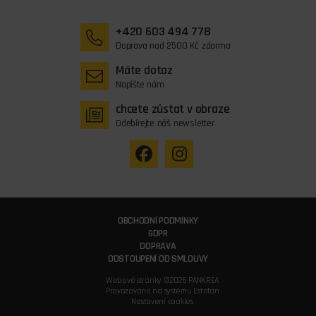
+420 603 494 778
Doprava nad 2500 Kč zdarma
Máte dotaz
Napište nám
chcete zůstat v obraze
Odebírejte náš newsletter
OBCHODNÍ PODMÍNKY
GDPR
DOPRAVA
ODSTOUPENÍ OD SMLOUVY
Webové stránky ©2026 PANKREA
Provozováno na systému Estofan
Nastavení cookies