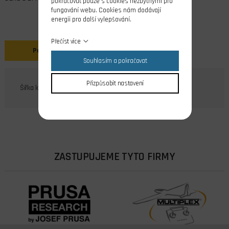
pokračovat pouze s cookies nezbytnými pro
fungování webu. Cookies nám dodávají
energii pro další vylepšování.
Přečíst více
Popis
Souhlasím a pokračovat
Přizpůsobit nastavení
Šířka kořenu 8 mm
ZASTUPUJEME TYTO FIRMY