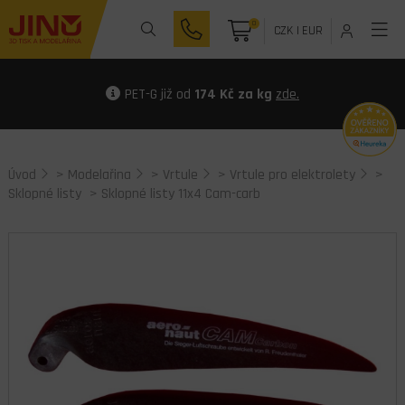
0
CZK
|
EUR
PET-G již od
174 Kč za kg
zde.
Úvod
>
Modelařina
>
Vrtule
>
Vrtule pro elektrolety
>
Sklopné listy
> Sklopné listy 11x4 Cam-carb