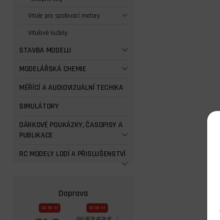
Vrtule pro spalovací motory
Vrtulové kužely
STAVBA MODELU
MODELÁŘSKÁ CHEMIE
MĚŘÍCÍ A AUDIOVIZUÁLNÍ TECHIKA
SIMULÁTORY
DÁRKOVÉ POUKÁZKY, ČASOPISY A
PUBLIKACE
RC MODELY LODÍ A PŘISLUŠENSTVÍ
Doprava
Od 59 Kč
Od 69 Kč