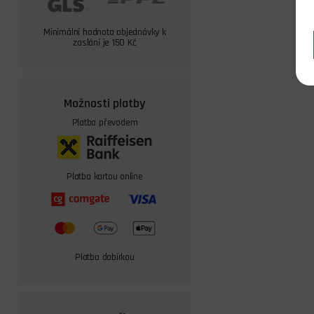
Minimální hodnota objednávky k
zaslání je 150 Kč
Možnosti platby
Platba převodem
Platba kartou online
Platba dobírkou