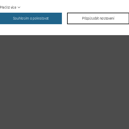
Přečíst více
Souhlasím a pokračovat
Přizpůsobit nastavení