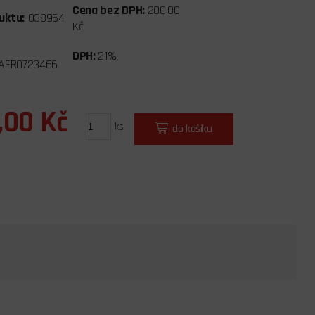
Cena bez DPH:
200,00
uktu:
038954
Kč
DPH:
21%
AERO723466
,00 Kč
ks
do košíku