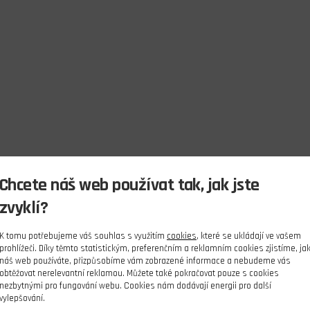
Chcete náš web používat tak, jak jste
zvyklí?
K tomu potřebujeme váš souhlas s využitím
cookies
, které se ukládají ve vašem
prohlížeči. Díky těmto statistickým, preferenčním a reklamním cookies zjistíme, ja
náš web používáte, přizpůsobíme vám zobrazené informace a nebudeme vás
obtěžovat nerelevantní reklamou. Můžete také pokračovat pouze s cookies
nezbytnými pro fungování webu. Cookies nám dodávají energii pro další
vylepšování.