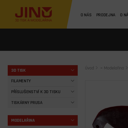
O NÁS
PRODEJNA
O N
Úvod
>
Modelařina
3D TISK
FILAMENTY
PŘÍSLUŠENSTVÍ K 3D TISKU
TISKÁRNY PRUSA
MODELAŘINA