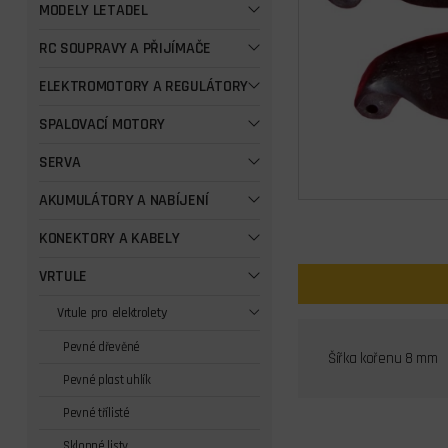
MODELY LETADEL
RC SOUPRAVY A PŘIJÍMAČE
ELEKTROMOTORY A REGULÁTORY
SPALOVACÍ MOTORY
SERVA
AKUMULÁTORY A NABÍJENÍ
KONEKTORY A KABELY
VRTULE
Vrtule pro elektrolety
Pevné dřevěné
Šířka kořenu 8 mm
Pevné plast uhlík
Pevné třílisté
Sklopné listy