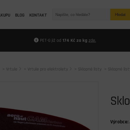
ÁKUPU
BLOG
KONTAKT
Hledat
PET-G již od
174 Kč za kg
zde.
>
Vrtule
>
Vrtule pro elektrolety
>
Sklopné listy
> Sklopné lis
Sklo
Výrobce: