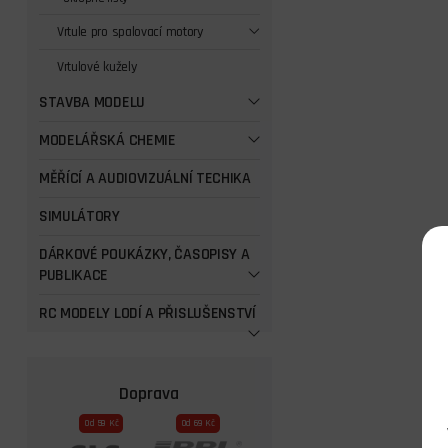
Vrtule pro spalovací motory
Vrtulové kužely
STAVBA MODELU
MODELÁŘSKÁ CHEMIE
MĚŘÍCÍ A AUDIOVIZUÁLNÍ TECHIKA
SIMULÁTORY
DÁRKOVÉ POUKÁZKY, ČASOPISY A
PUBLIKACE
RC MODELY LODÍ A PŘISLUŠENSTVÍ
Doprava
Od 59 Kč
Od 69 Kč