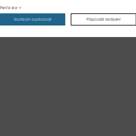
Přečíst více
Souhlasím a pokračovat
Přizpůsobit nastavení