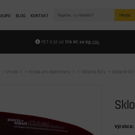
ÁKUPU
BLOG
KONTAKT
Hledat
PET-G již od
174 Kč za kg
zde.
>
Vrtule
>
Vrtule pro elektrolety
>
Sklopné listy
> Sklopné lis
Sklo
Výrobce: