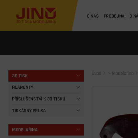
O NÁS
PRODEJNA
O N
Úvod
>
Modelařina
3D TISK
FILAMENTY
PŘÍSLUŠENSTVÍ K 3D TISKU
TISKÁRNY PRUSA
MODELAŘINA