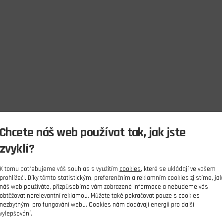
Chcete náš web používat tak, jak jste
zvyklí?
K tomu potřebujeme váš souhlas s využitím
cookies
, které se ukládají ve vašem
prohlížeči. Díky těmto statistickým, preferenčním a reklamním cookies zjistíme, ja
náš web používáte, přizpůsobíme vám zobrazené informace a nebudeme vás
obtěžovat nerelevantní reklamou. Můžete také pokračovat pouze s cookies
nezbytnými pro fungování webu. Cookies nám dodávají energii pro další
vylepšování.