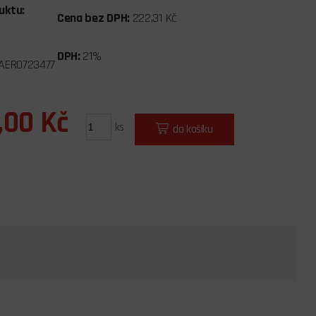
uktu:
Cena bez DPH:
222,31 Kč
DPH:
21%
AERO723477
,00 Kč
ks
do košíku