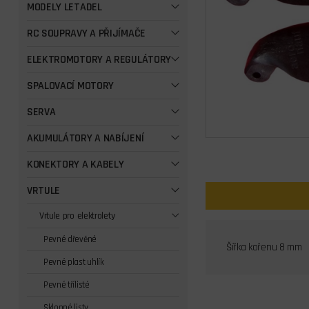
MODELY LETADEL
RC SOUPRAVY A PŘIJÍMAČE
ELEKTROMOTORY A REGULÁTORY
SPALOVACÍ MOTORY
SERVA
AKUMULÁTORY A NABÍJENÍ
KONEKTORY A KABELY
VRTULE
Vrtule pro elektrolety
Pevné dřevěné
Šířka kořenu 8 mm
Pevné plast uhlík
Pevné třílisté
Sklopné listy