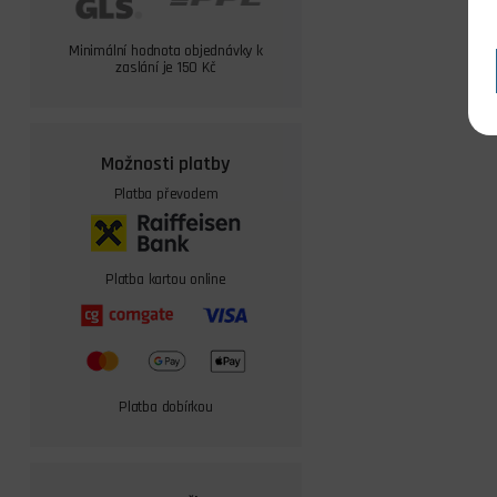
Minimální hodnota objednávky k
zaslání je 150 Kč
Možnosti platby
Platba převodem
Platba kartou online
Platba dobírkou