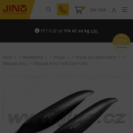
0
CZK
|
EUR
PET-G již od
174 Kč za kg
zde.
Úvod
>
Modelařina
>
Vrtule
>
Vrtule pro elektrolety
>
Sklopné listy
> Sklopné listy 17x10 Cam-carb