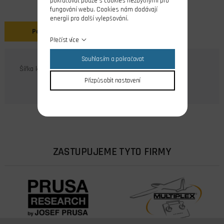
pokračovat pouze s cookies nezbytnými pro
fungování webu. Cookies nám dodávají
energii pro další vylepšování.
Popis
Přečíst více
Souhlasím a pokračovat
Šířka kořene 8mm pro M3 šroub, do 12.000 o/min
Přizpůsobit nastavení
ZASTUPUJEME TYTO FIRMY