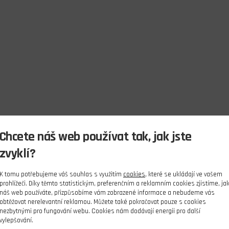
Chcete náš web používat tak, jak jste
zvyklí?
K tomu potřebujeme váš souhlas s využitím
cookies
, které se ukládají ve vašem
prohlížeči. Díky těmto statistickým, preferenčním a reklamním cookies zjistíme, ja
náš web používáte, přizpůsobíme vám zobrazené informace a nebudeme vás
obtěžovat nerelevantní reklamou. Můžete také pokračovat pouze s cookies
nezbytnými pro fungování webu. Cookies nám dodávají energii pro další
vylepšování.