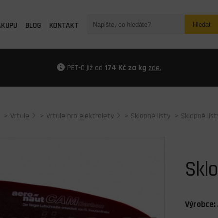
ÁKUPU
BLOG
KONTAKT
Hledat
PET-G již od
174 Kč za kg
zde.
>
Vrtule
>
Vrtule pro elektrolety
>
Sklopné listy
> Sklopné lis
Sklo
Výrobce: