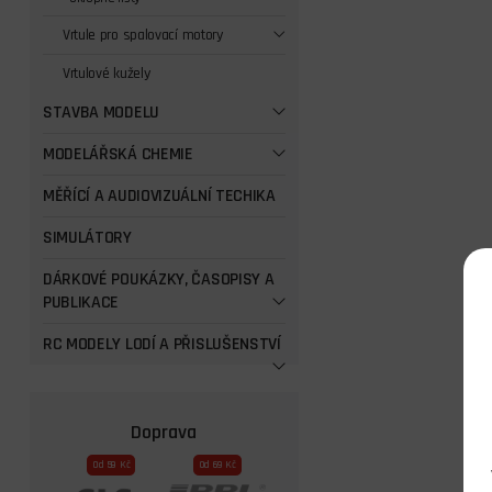
Vrtule pro spalovací motory
Vrtulové kužely
STAVBA MODELU
MODELÁŘSKÁ CHEMIE
MĚŘÍCÍ A AUDIOVIZUÁLNÍ TECHIKA
SIMULÁTORY
DÁRKOVÉ POUKÁZKY, ČASOPISY A
PUBLIKACE
RC MODELY LODÍ A PŘISLUŠENSTVÍ
Doprava
Od 59 Kč
Od 69 Kč