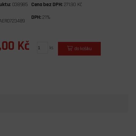
uktu:
038985
Cena bez DPH:
271,90 Kč
DPH:
21%
AERO723489
,00 Kč
ks
do košíku