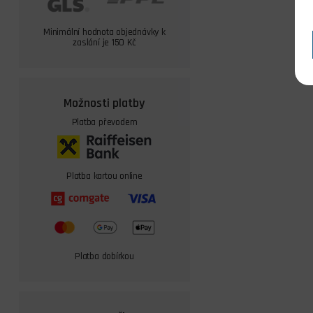
Minimální hodnota objednávky k
zaslání je 150 Kč
Možnosti platby
Platba převodem
Platba kartou online
Platba dobírkou