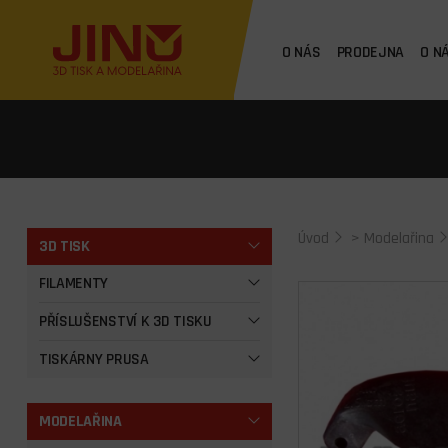
O NÁS
PRODEJNA
O N
Úvod
>
Modelařina
3D TISK
FILAMENTY
PŘÍSLUŠENSTVÍ K 3D TISKU
TISKÁRNY PRUSA
MODELAŘINA