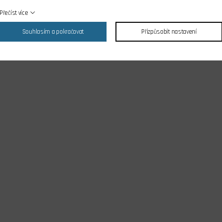
Přečíst více
Souhlasím a pokračovat
Přizpůsobit nastavení