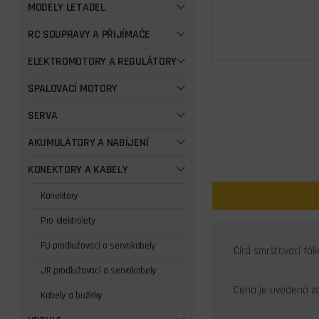
MODELY LETADEL
RC SOUPRAVY A PŘIJÍMAČE
ELEKTROMOTORY A REGULÁTORY
SPALOVACÍ MOTORY
SERVA
AKUMULÁTORY A NABÍJENÍ
KONEKTORY A KABELY
Konektory
Pro elektrolety
FU prodlužovací a servokabely
Čirá smršťovací fól
JR prodlužovací a servokabely
Cena je uvedená za
Kabely a bužírky