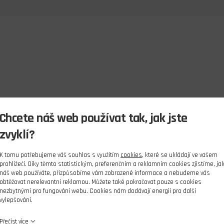
Chcete náš web používat tak, jak jste
zvyklí?
K tomu potřebujeme váš souhlas s využitím
cookies
, které se ukládají ve vašem
prohlížeči. Díky těmto statistickým, preferenčním a reklamním cookies zjistíme, ja
náš web používáte, přizpůsobíme vám zobrazené informace a nebudeme vás
obtěžovat nerelevantní reklamou. Můžete také pokračovat pouze s cookies
nezbytnými pro fungování webu. Cookies nám dodávají energii pro další
vylepšování.
Přečíst více