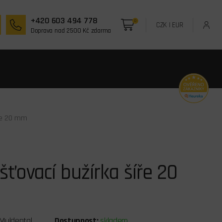
+420 603 494 778
0
CZK
|
EUR
Doprava nad 2500 Kč zdarma
íře 20 mm
ťovací bužírka šíře 20
Muldental
Dostupnost:
skladem