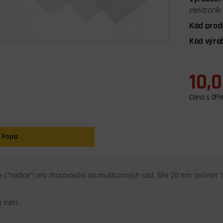
elektronik
Kód prod
Kód výro
10,
Cena s DPH
Popis
ie ("hadice") pro zhotovování akumulátorových sad. Šíře 20 mm (průměr 1
 metr.