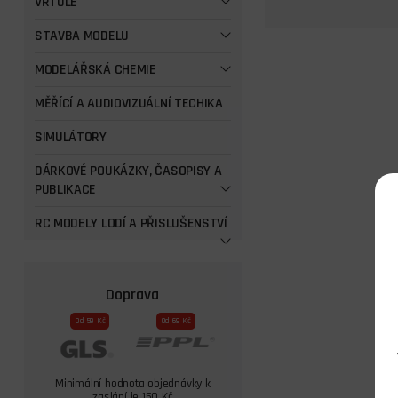
VRTULE
STAVBA MODELU
MODELÁŘSKÁ CHEMIE
MĚŘÍCÍ A AUDIOVIZUÁLNÍ TECHIKA
SIMULÁTORY
DÁRKOVÉ POUKÁZKY, ČASOPISY A
PUBLIKACE
RC MODELY LODÍ A PŘISLUŠENSTVÍ
Doprava
Od 59 Kč
Od 69 Kč
Minimální hodnota objednávky k
zaslání je 150 Kč