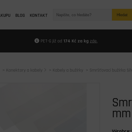
ÁKUPU
BLOG
KONTAKT
Hledat
PET-G již od
174 Kč za kg
zde.
>
Konektory a kabely
>
Kabely a bužírky
> Smršťovací bužírka š
Smrš
mm
Výrobce: