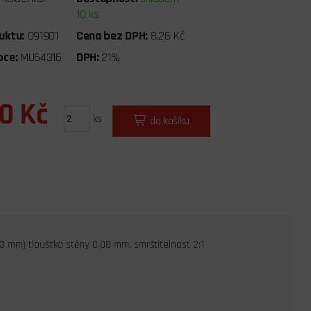
10 ks
uktu:
091901
Cena bez DPH:
8,26 Kč
bce:
MU64316
DPH:
21%
00 Kč
ks
do košíku
3 mm) tloušťka stěny 0,08 mm, smrštitelnost 2:1