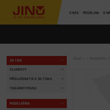
O NÁS
PRODEJNA
O N
Úvod
>
Modelařina
3D TISK
FILAMENTY
PŘÍSLUŠENSTVÍ K 3D TISKU
TISKÁRNY PRUSA
MODELAŘINA