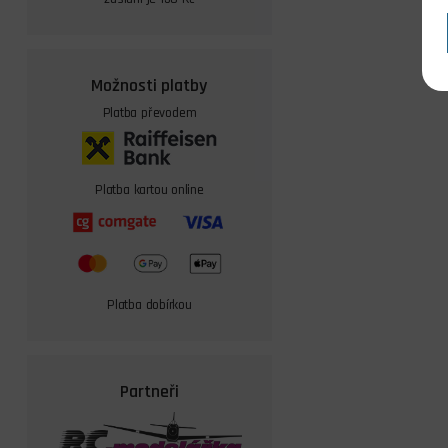
Možnosti platby
Platba převodem
Platba kartou online
Platba dobírkou
Partneři