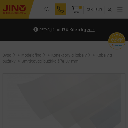
0
CZK
|
EUR
PET-G již od
174 Kč za kg
zde.
Úvod
>
Modelařina
>
Konektory a kabely
>
Kabely a
bužírky
> Smršťovací bužírka šíře 37 mm