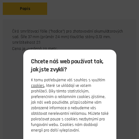
Popis
Čirá smršťovací fólie ("hadice") pro zhotovování akumulátorových
sad. Šíře 37 mm (průměr 24 mm) tloušťka stěny 0,13 mm,
smrštitelnost 2:1
Cena je uvedená za metr.
Chcete náš web používat tak,
jak jste zvyklí?
K tomu potřebujeme váš souhlas s využitím
cookies
, které se ukládají ve vašem
prohlížeči. Díky těmto statistickým,
preferenčním a reklamním cookies zjistíme,
jak náš web používáte, přizpůsobíme vám
zobrazené informace a nebudeme vás
obtěžovat nerelevantní reklamou. Můžete také
pokračovat pouze s cookies nezbytnými pro
fungování webu. Cookies nám dodávají
energii pro další vylepšování.