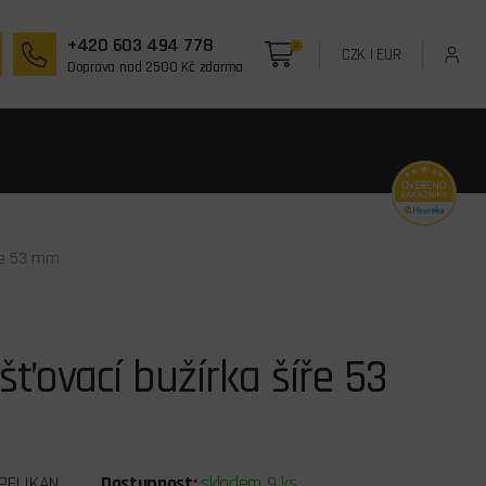
+420 603 494 778
0
CZK
|
EUR
Doprava nad 2500 Kč zdarma
íře 53 mm
ťovací bužírka šíře 53
PELIKAN
Dostupnost:
skladem 9 ks