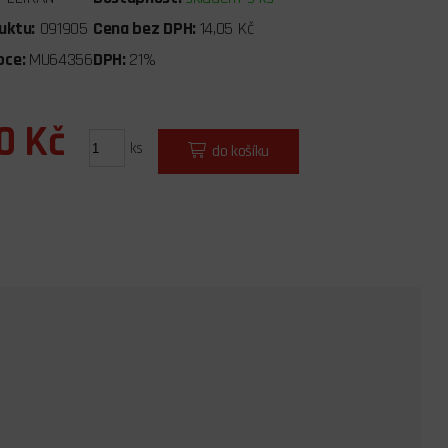
uktu:
091905
Cena bez DPH:
14,05 Kč
bce:
MU64356
DPH:
21%
0 Kč
ks
do košíku