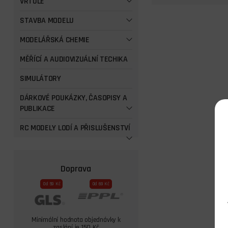
VRTULE
STAVBA MODELU
MODELÁŘSKÁ CHEMIE
MĚŘÍCÍ A AUDIOVIZUÁLNÍ TECHIKA
SIMULÁTORY
DÁRKOVÉ POUKÁZKY, ČASOPISY A
PUBLIKACE
RC MODELY LODÍ A PŘISLUŠENSTVÍ
Doprava
Od 59 Kč
Od 69 Kč
Minimální hodnota objednávky k
zaslání je 150 Kč