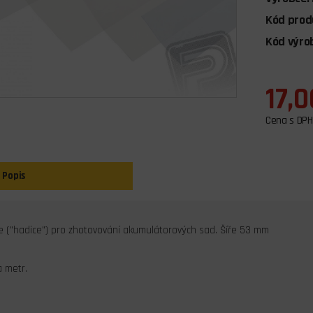
Kód prod
Kód výro
17,0
Cena s DPH
Popis
ie ("hadice") pro zhotovování akumulátorových sad. Šíře 53 mm
 metr.