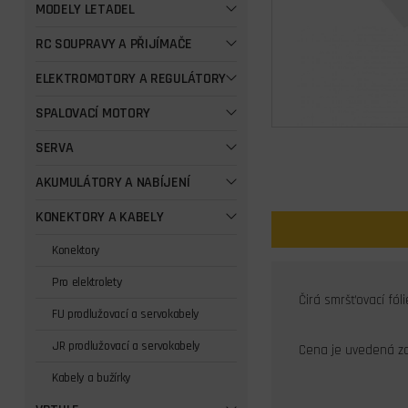
MODELY LETADEL
RC SOUPRAVY A PŘIJÍMAČE
ELEKTROMOTORY A REGULÁTORY
SPALOVACÍ MOTORY
SERVA
AKUMULÁTORY A NABÍJENÍ
KONEKTORY A KABELY
Konektory
Pro elektrolety
Čirá smršťovací fól
FU prodlužovací a servokabely
JR prodlužovací a servokabely
Cena je uvedená za
Kabely a bužírky