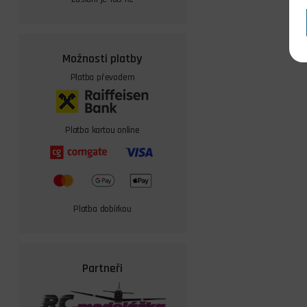
Možnosti platby
Platba převodem
Platba kartou online
Platba dobírkou
Partneři