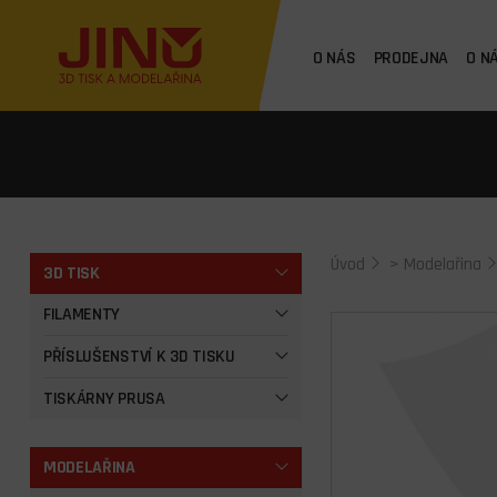
O NÁS
PRODEJNA
O N
Úvod
>
Modelařina
3D TISK
FILAMENTY
PŘÍSLUŠENSTVÍ K 3D TISKU
TISKÁRNY PRUSA
MODELAŘINA