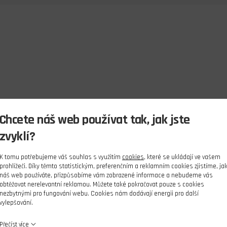
Chcete náš web používat tak, jak jste
zvyklí?
K tomu potřebujeme váš souhlas s využitím
cookies
, které se ukládají ve vašem
prohlížeči. Díky těmto statistickým, preferenčním a reklamním cookies zjistíme, ja
náš web používáte, přizpůsobíme vám zobrazené informace a nebudeme vás
obtěžovat nerelevantní reklamou. Můžete také pokračovat pouze s cookies
nezbytnými pro fungování webu. Cookies nám dodávají energii pro další
vylepšování.
Přečíst více