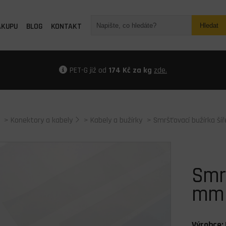
ÁKUPU
BLOG
KONTAKT
Hledat
PET-G již od
174 Kč za kg
zde.
>
Konektory a kabely
>
Kabely a bužírky
> Smršťovací bužírka š
Smrš
mm
Výrobce: