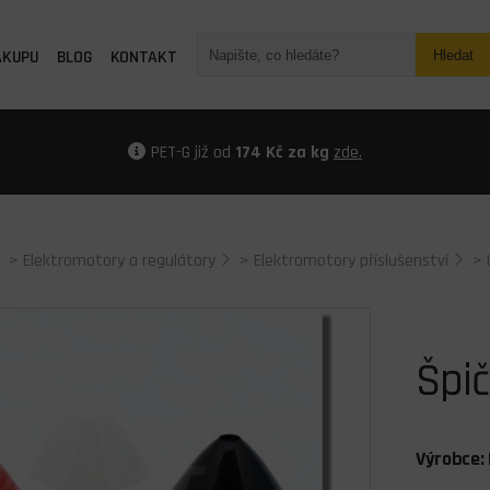
ÁKUPU
BLOG
KONTAKT
Hledat
PET-G již od
174 Kč za kg
zde.
>
Elektromotory a regulátory
>
Elektromotory příslušenství
>
Špi
Výrobce: