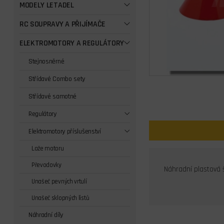
MODELY LETADEL
RC SOUPRAVY A PŘIJÍMAČE
ELEKTROMOTORY A REGULÁTORY
Stejnosněrné
Střídavé Combo sety
Střídavé samotné
Regulátory
Elektromotory příslušenství
Lože motoru
Převodovky
Náhradní plastová š
Unašeč pevných vrtulí
Unašeč sklopných listů
Náhradní díly