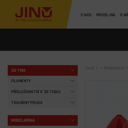
O NÁS
PRODEJNA
O N
Úvod
>
Modelařina
3D TISK
FILAMENTY
PŘÍSLUŠENSTVÍ K 3D TISKU
TISKÁRNY PRUSA
MODELAŘINA