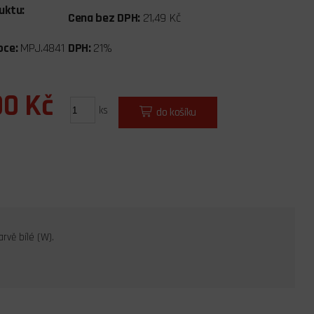
uktu:
Cena bez DPH:
21,49 Kč
bce:
MPJ.4841
DPH:
21%
00 Kč
ks
do košíku
rvě bílé (W).