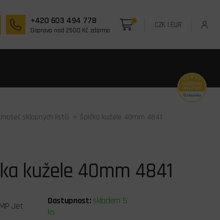
+420 603 494 778
0
CZK
|
EUR
Doprava nad 2500 Kč zdarma
Unašeč sklopných listů
> Špička kužele 40mm 4841
čka kužele 40mm 4841
Dostupnost:
skladem 5
MP Jet
ks