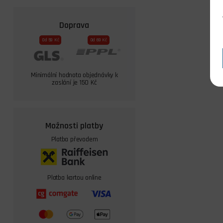
Doprava
Od 59 Kč
Od 69 Kč
Minimální hodnota objednávky k
zaslání je 150 Kč
Možnosti platby
Platba převodem
Platba kartou online