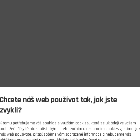
Chcete náš web používat tak, jak jste
zvyklí?
K tomu potřebujeme váš souhlas s využitím
cookies
, které se ukládají ve vašem
prohlížeči. Díky těmto statistickým, preferenčním a reklamním cookies zjistíme, ja
náš web používáte, přizpůsobíme vám zobrazené informace a nebudeme vás
obtěžovat nerelevantní reklamou. Můžete také pokračovat pouze s cookies