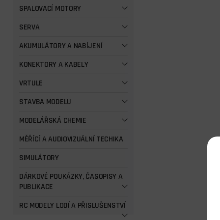
SPALOVACÍ MOTORY
SERVA
AKUMULÁTORY A NABÍJENÍ
KONEKTORY A KABELY
VRTULE
STAVBA MODELU
MODELÁŘSKÁ CHEMIE
MĚŘÍCÍ A AUDIOVIZUÁLNÍ TECHIKA
SIMULÁTORY
DÁRKOVÉ POUKÁZKY, ČASOPISY A
PUBLIKACE
RC MODELY LODÍ A PŘISLUŠENSTVÍ