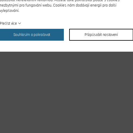
nezbytnými pro fungování webu. Cookies nám dodávají energii pro další
vylepšování.
Přečíst více
Souhlasím a pokračovat
Přizpůsobit nastavení