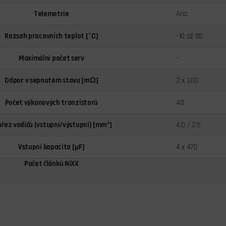
Telemetrie
Ano
Rozsah pracovních teplot [°C]
-10 až 85
Maximální počet serv
-
Odpor v sepnutém stavu [mΩ]
2 x 1,00
Počet výkonových tranzistorů
48
ůřez vodičů (vstupní/výstupní) [mm²]
4,0 / 2,5
Vstupní kapacita [µF]
4 x 470
Počet článků NiXX