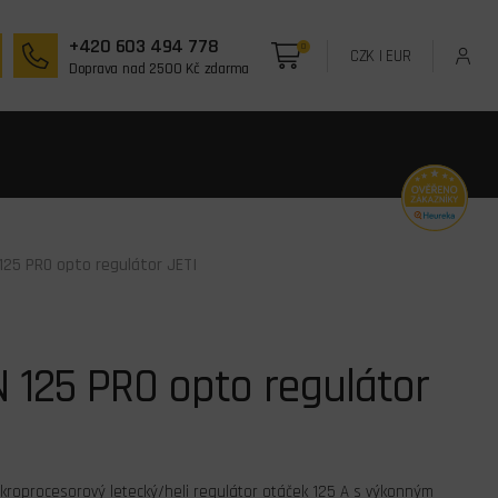
+420 603 494 778
0
CZK
|
EUR
Doprava nad 2500 Kč zdarma
125 PRO opto regulátor JETI
 125 PRO opto regulátor
ikroprocesorový letecký/heli regulátor otáček 125 A s výkonným