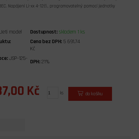
EC. Napájení Li-xx 4-12čl., programovatelný pomocí jednotky
Jeti model
Dostupnost:
skladem 1 ks
uktu:
Cena bez DPH:
5 691,74
Kč
bce:
JSP-125-
DPH:
21%
87,00 Kč
ks
do košíku