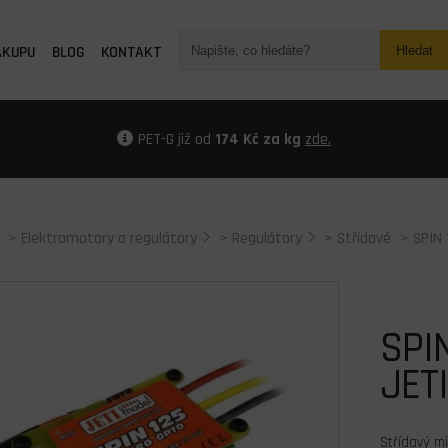
ÁKUPU
BLOG
KONTAKT
Hledat
PET-G již od
174 Kč za kg
zde.
>
Elektromotory a regulátory
>
Regulátory
>
Střídavé
> SPIN 
SPIN
JETI
Střídavý m