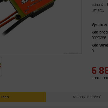
spínaným B
JETIBOX.
Výrobce:
Kód prod
0320286
Kód výro
O
6 8
Cena s DPH
Popis
Soubory ke stažení