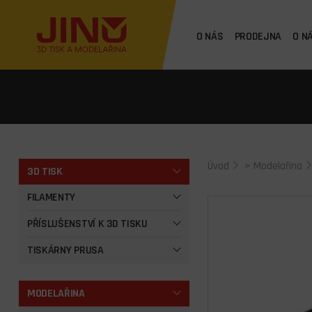
O NÁS
PRODEJNA
O N
Úvod
>
Modelařina
3D TISK
FILAMENTY
PŘÍSLUŠENSTVÍ K 3D TISKU
TISKÁRNY PRUSA
MODELAŘINA