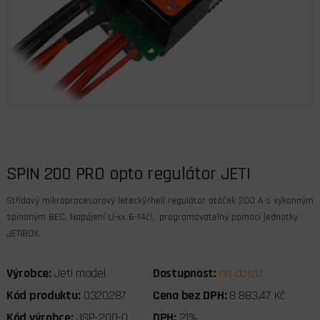
SPIN 200 PRO opto regulátor JETI
Střídavý mikroprocesorový letecký/heli regulátor otáček 200 A s výkonným
spínaným BEC. Napájení Li-xx 6-14čl., programovatelný pomocí jednotky
JETIBOX.
Výrobce:
Jeti model
Dostupnost:
na dotaz
Kód produktu:
0320287
Cena bez DPH:
8 883,47 Kč
Kód výrobce:
JSP-200-O
DPH:
21%