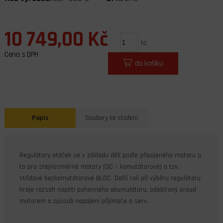
10 749,00 Kč
ks
Cena s DPH
do košíku
Popis
Soubory ke stažení
Regulátory otáček se v základu dělí podle připojeného motoru a
to pro stejnosměrné motory (DC – komutátorové) a tzv.
střídavé bezkomutátorové BLDC. Další roli při výběru regulátoru
hraje rozsah napětí pohonného akumulátoru, odebíraný proud
motorem a způsob napájení přijímače a serv.