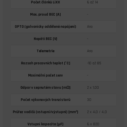
Počet článků LiXX
6 až 14
Max. proud BEC [A]
-
OPTO (galvanicky oddělené napájení)
Ano
Napětí BEC [V]
-
Telemetrie
Ano
Rozsah pracovních teplot [°C]
-10 až 85
Maximální počet serv
-
Odpor v sepnutém stavu [mΩ]
2 x 1,00
Počet výkonových tranzistorů
30
Průřez vodičů (vstupní/výstupní) [mm²]
2 x 4,0 / 4,0
Vstupní kapacita [µF]
6 x 820