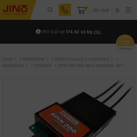
0
CZK
|
EUR
PET-G již od
174 Kč za kg
zde.
Úvod
>
Modelařina
>
Elektromotory a regulátory
>
Regulátory
>
Střídavé
> SPIN 200 PRO opto regulátor JETI