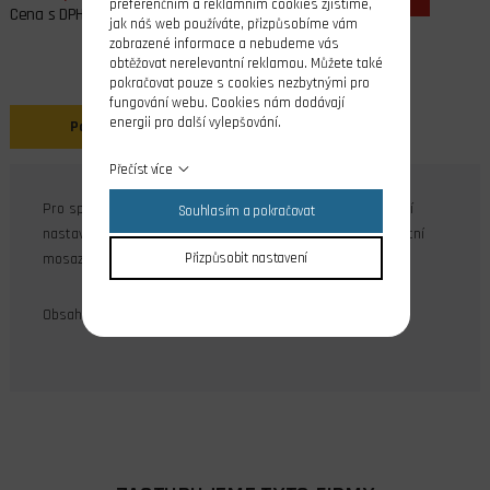
preferenčním a reklamním cookies zjistíme,
Cena s DPH
jak náš web používáte, přizpůsobíme vám
zobrazené informace a nebudeme vás
obtěžovat nerelevantní reklamou. Můžete také
pokračovat pouze s cookies nezbytnými pro
fungování webu. Cookies nám dodávají
energii pro další vylepšování.
Popis
Přečíst více
Pro spojení lanka a vidličky nebo kulového čepu s možností
Souhlasím a pokračovat
nastavení délky lankového náhonu. Materiál vysokopevnostní
mosaz, válcovaný závit.
Přizpůsobit nastavení
Obsah balení: 10 ks