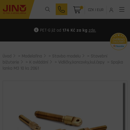
0
CZK
|
EUR
PET-G již od
174 Kč za kg
zde.
Úvod
>
Modelařina
>
Stavba modelu
>
Stavební
bižuterie
>
K ovládání
>
Vidličky,koncovky,kul.čepy
> Spojka
lanka M3 10 ks 2061