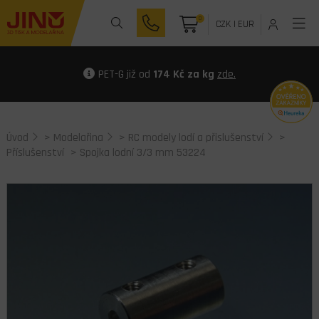
0
CZK
|
EUR
PET-G již od
174 Kč za kg
zde.
Úvod
>
Modelařina
>
RC modely lodí a přislušenství
>
Příslušenství
> Spojka lodní 3/3 mm 53224