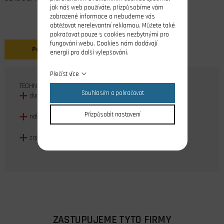
jak náš web používáte, přizpůsobíme vám
zobrazené informace a nebudeme vás
obtěžovat nerelevantní reklamou. Můžete také
pokračovat pouze s cookies nezbytnými pro
fungování webu. Cookies nám dodávají
Popis
energii pro další vylepšování.
Přečíst více
TECHNICKÁ SPECIFIKACE
Souhlasím a pokračovat
duralová přímá spojka
Přizpůsobit nastavení
náhradní pro hřídele COMPACT
zajišťovací stavěcí šrouby imbus M3x3
ZASTUPUJEME TYTO FIRMY