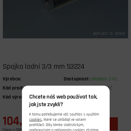
Spojka lodní 3/3 mm 53224
Výrobce:
Dostupnost:
skladem 3 ks
Kód produktu:
051227
Cena bez DPH:
85,95 Kč
Chcete náš web používat tak,
Kód výrobce:
MPJ.53224
DPH:
21%
jak jste zvyklí?
K tomu potřebujeme váš souhlas s využitím
104,00 Kč
cookies
, které se ukládají ve vašem
ks
do košíku
prohlížeči. Díky těmto statistickým,
Cena s DPH
preferenčním a reklamním cookies zjistíme,