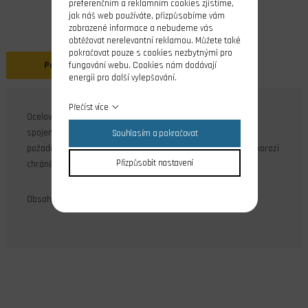
preferenčním a reklamním cookies zjistíme,
jak náš web používáte, přizpůsobíme vám
zobrazené informace a nebudeme vás
obtěžovat nerelevantní reklamou. Můžete také
pokračovat pouze s cookies nezbytnými pro
Popis
fungování webu. Cookies nám dodávají
energii pro další vylepšování.
Přečíst více
Ocelová dvoudílná spojka s vnějším průměrem 10 mm pro
spojení lodní hřídele s elektromotorem v případě, kdy je
Souhlasím a pokračovat
požadována eliminace mírné nesouososti. Povrch je proti korozi
Přizpůsobit nastavení
chráněn černěním.
Obsah balení: 1 ks