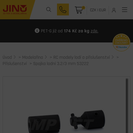
0
CZK
|
EUR
PET-G již od
174 Kč za kg
zde.
Úvod
>
Modelařina
>
RC modely lodí a přislušenství
>
Příslušenství
> Spojka lodní 3.2/3 mm 53222