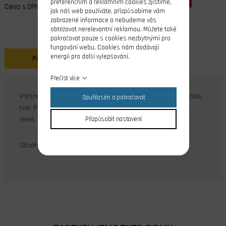
preferenčním a reklamním cookies zjistíme,
Cena s DPH
jak náš web používáte, přizpůsobíme vám
zobrazené informace a nebudeme vás
obtěžovat nerelevantní reklamou. Můžete také
pokračovat pouze s cookies nezbytnými pro
fungování webu. Cookies nám dodávají
energii pro další vylepšování.
Popis
Přečíst více
Přesné ocelové šrouby se zápustnou hlavou a křížovou drážkou
Souhlasím a pokračovat
tvar Phillips M3x20 DIN 965A, povrchová úprava galvanický
zinek.
Přizpůsobit nastavení
Obsah balení: 10 ks