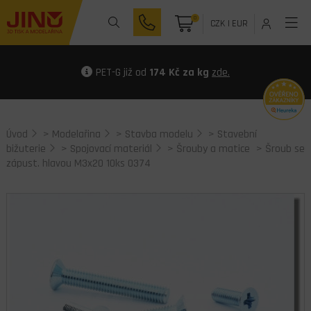
0
CZK
|
EUR
PET-G již od
174 Kč za kg
zde.
Úvod
>
Modelařina
>
Stavba modelu
>
Stavební
bižuterie
>
Spojovací materiál
>
Šrouby a matice
> Šroub se
zápust. hlavou M3x20 10ks 0374