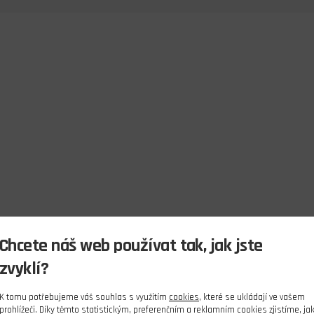
Chcete náš web používat tak, jak jste
zvyklí?
K tomu potřebujeme váš souhlas s využitím
cookies
, které se ukládají ve vašem
prohlížeči. Díky těmto statistickým, preferenčním a reklamním cookies zjistíme, ja