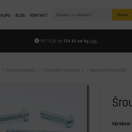
ÁKUPU
BLOG
KONTAKT
Hledat
PET-G již od
174 Kč za kg
zde.
>
Stavba modelu
>
Stavební bižuterie
>
Spojovací materiál
Šrou
Výrobce: