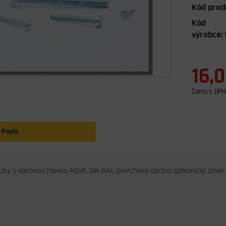
Kód prod
Kód
výrobce:
16,
Cena s DPH
Popis
uby s válcovou hlavou M2x8, DIN 84A, povrchová úprava galvanický zinek.
s