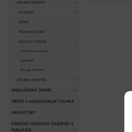
Stavební bižuterie
K ovládání
Ostatní
Přistávací zařízení
Spojovací materiál
Podložky a kroužky
Speciální
Šrouby a matice
Stavební materiály
MODELÁŘSKÁ CHEMIE
MĚŘÍCÍ A AUDIOVIZUÁLNÍ TECHIKA
SIMULÁTORY
DÁRKOVÉ POUKÁZKY, ČASOPISY A
PUBLIKACE