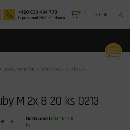
+420 603 494 778
0
CZK
|
EUR
Doprava nad 2500 Kč zdarma
>
Šrouby a matice
> Šrouby M 2x 8 20 ks 0213
by M 2x 8 20 ks 0213
Dostupnost:
skladem 10
MP Jet
ks