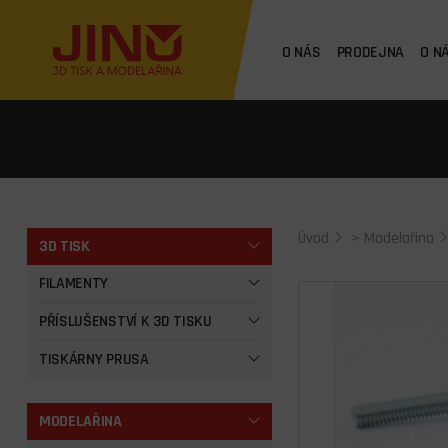
O NÁS
PRODEJNA
O N
Úvod
>
Modelařina
3D TISK
FILAMENTY
PŘÍSLUŠENSTVÍ K 3D TISKU
TISKÁRNY PRUSA
MODELAŘINA