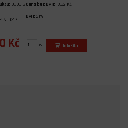
uktu:
050518
Cena bez DPH:
13,22 Kč
DPH:
21%
MPJ.0213
00 Kč
ks
do košíku