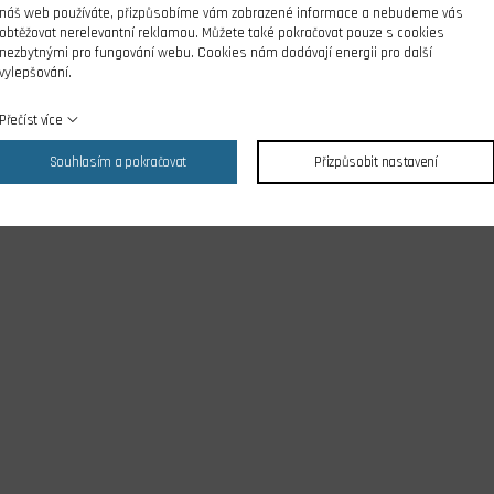
náš web používáte, přizpůsobíme vám zobrazené informace a nebudeme vás
obtěžovat nerelevantní reklamou. Můžete také pokračovat pouze s cookies
nezbytnými pro fungování webu. Cookies nám dodávají energii pro další
vylepšování.
Přečíst více
Souhlasím a pokračovat
Přizpůsobit nastavení