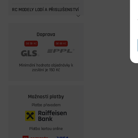
RC MODELY LODÍ A PŘISLUŠENSTVÍ
Doprava
Od 59 Kč
Od 69 Kč
Minimální hodnota objednávky k
zaslání je 150 Kč
Možnosti platby
Platba převodem
Platba kartou online