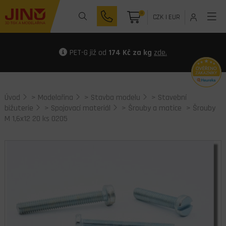
0
CZK
|
EUR
PET-G již od
174 Kč za kg
zde.
Úvod
>
Modelařina
>
Stavba modelu
>
Stavební
bižuterie
>
Spojovací materiál
>
Šrouby a matice
> Šrouby
M 1,6x12 20 ks 0205