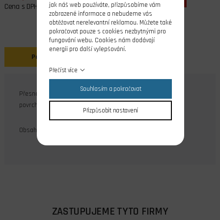
jak náš web používáte, přizpůsobíme vám
Cena s DPH
zobrazené informace a nebudeme vás
obtěžovat nerelevantní reklamou. Můžete také
pokračovat pouze s cookies nezbytnými pro
fungování webu. Cookies nám dodávají
energii pro další vylepšování.
Popis
Přečíst více
Souhlasím a pokračovat
Přesné ocelové šrouby s válcovou hlavou M1,6x12, DIN 84A,
povrchová úprava galvanický zinek.
Přizpůsobit nastavení
Obsah balení: 20 ks
ZASTUPUJEME TYTO FIRMY