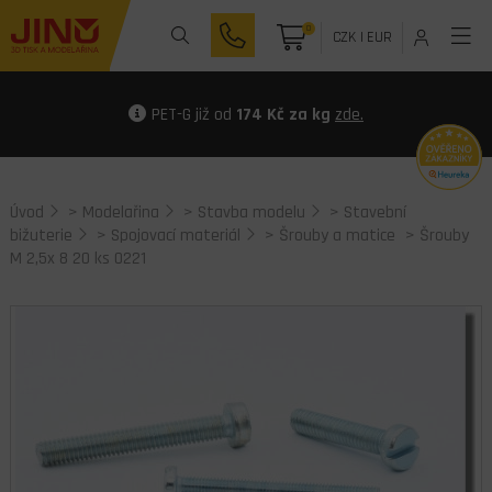
0
CZK
|
EUR
PET-G již od
174 Kč za kg
zde.
Úvod
>
Modelařina
>
Stavba modelu
>
Stavební
bižuterie
>
Spojovací materiál
>
Šrouby a matice
> Šrouby
M 2,5x 8 20 ks 0221