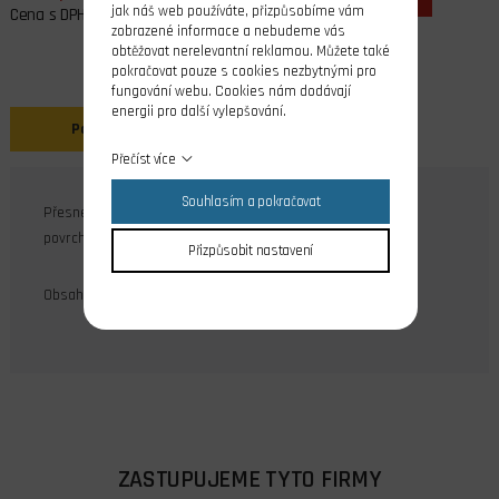
jak náš web používáte, přizpůsobíme vám
Cena s DPH
zobrazené informace a nebudeme vás
obtěžovat nerelevantní reklamou. Můžete také
pokračovat pouze s cookies nezbytnými pro
fungování webu. Cookies nám dodávají
energii pro další vylepšování.
Popis
Přečíst více
Souhlasím a pokračovat
Přesné ocelové šrouby s válcovou hlavou M2,5x8, DIN 84A,
povrchová úprava galvanický zinek.
Přizpůsobit nastavení
Obsah balení: 20 ks
ZASTUPUJEME TYTO FIRMY